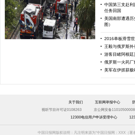
中国第三支赴利
任务回国
美国南部遭遇历
图）
哈里与梅根亮相都柏林街头接受民众欢迎
2016单板滑雪
王毅与俄罗斯外
游客目睹阿根廷
俄罗斯一火药厂
美军在伊抓获极
伊斯坦布尔遭炸弹袭击 至少11死36伤（图）
关于我们
互联网举报中心
视听节目许可证0108263
京公网安备11010500008
12300电信用户申诉受理中心
1
中国日报网版权说明：凡注明来源为“中国日报网：XXX（