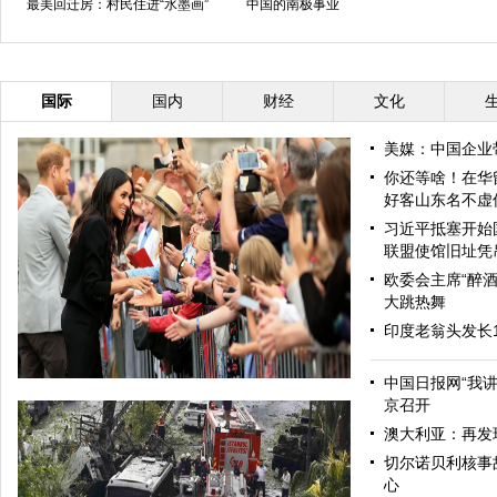
最美回迁房：村民住进“水墨画”
中国的南极事业
国际
国内
财经
文化
美媒：中国企业
你还等啥！在华
好客山东名不虚
习近平抵塞开始
联盟使馆旧址凭
欧委会主席“醉酒
大跳热舞
印度老翁头发长
中国日报网“我
京召开
澳大利亚：再发
切尔诺贝利核事
心