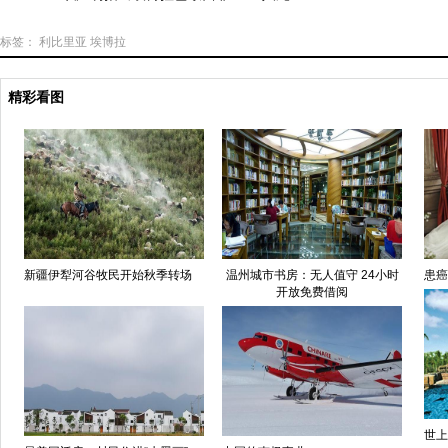
标签：
利比里亚
埃博拉
精彩看图
新疆伊犁河谷牧民开始秋季转场
温州城市书房：无人值守 24小时
患癌
开放免费借阅
世上