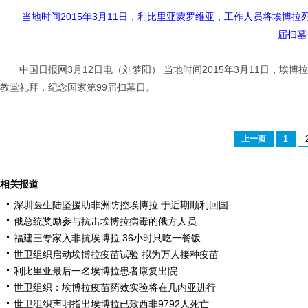
当地时间2015年3月11日，利比里亚蒙罗维亚，工作人员将埃博
届扫墓
中国日报网3月12日电（刘梦阳） 当地时间2015年3月11日，
教堂礼拜，纪念国家第99届扫墓日。
上一页
1
相关报道
深圳医生陆坚援助非洲防控埃博拉 于近期顺利回国
俄总统奖励参与抗击埃博拉病毒的俄方人员
福建三专家入非抗埃博拉 36小时只吃一餐饭
世卫组织启动埃博拉疫苗试验 拟为万人接种疫苗
利比里亚最后一名埃博拉患者康复出院
世卫组织：埃博拉疫苗药效实验将在几内亚进行
世卫组织声明指出埃博拉已致西非9792人死亡