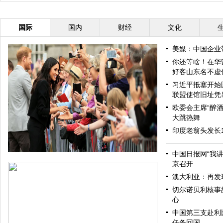
国际
国内
财经
文化
美媒：中国企业
你还等啥！在华
好客山东名不虚
习近平抵塞开始
联盟使馆旧址凭
欧委会主席“醉酒
大跳热舞
印度老翁头发长
中国日报网“我
京召开
澳大利亚：再发
切尔诺贝利核事
心
中国第三支赴利
任务回国