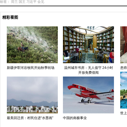
标签：
荷兰
国王
习近平
会见
精彩看图
新疆伊犁河谷牧民开始秋季转场
温州城市书房：无人值守 24小时
患癌
开放免费借阅
世上
最美回迁房：村民住进“水墨画”
中国的南极事业