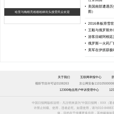
美国南部遭遇历
图）
哈里与梅根亮相都柏林街头接受民众欢迎
2016单板滑雪
王毅与俄罗斯外
游客目睹阿根廷
俄罗斯一火药厂
美军在伊抓获极
伊斯坦布尔遭炸弹袭击 至少11死36伤（图）
关于我们
互联网举报中心
视听节目许可证0108263
京公网安备11010500008
12300电信用户申诉受理中心
1
中国日报网版权说明：凡注明来源为“中国日报网：XXX（
许禁止转载、使用，违者必究。如需使用，请与010-8488
体，目的在于传播更多信息，其他媒体如