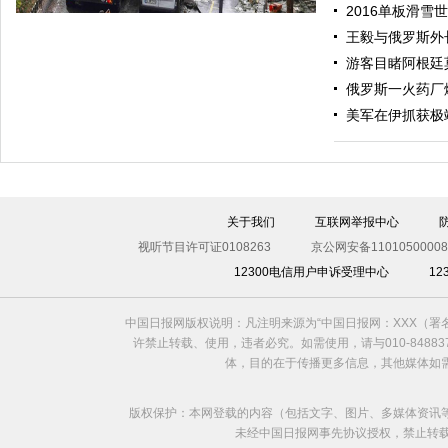
2016单板滑雪
王毅与俄罗斯外
游客目睹阿根廷
俄罗斯一火药厂
美军在伊抓获极
伊斯坦布尔遭炸弹袭击 至少11死36伤（图）
关于我们
互联网举报中心
视听节目许可证0108263
京公网安备11010500008
12300电信用户申诉受理中心
1
中国日报网版权说明：凡注明来源为“中国日报网：XXX（
许禁止转载、使用，违者必究。如需使用，请与010-8488
体，目的在于传播更多信息，其他媒体如
版权保护：本网登载的内容（包括文字、图片、多媒体资讯
未经中国日报网事先协议授权，禁止转载使用。给