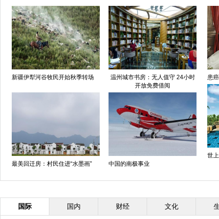
新疆伊犁河谷牧民开始秋季转场
温州城市书房：无人值守 24小时
患癌
开放免费借阅
世上
最美回迁房：村民住进“水墨画”
中国的南极事业
国际
国内
财经
文化