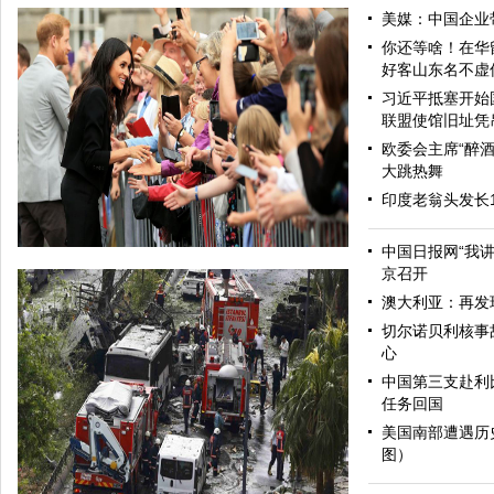
美媒：中国企业
你还等啥！在华
好客山东名不虚
习近平抵塞开始
联盟使馆旧址凭
欧委会主席“醉酒
大跳热舞
印度老翁头发长
中国日报网“我
京召开
澳大利亚：再发
切尔诺贝利核事
心
中国第三支赴利
任务回国
美国南部遭遇历
图）
哈里与梅根亮相都柏林街头接受民众欢迎