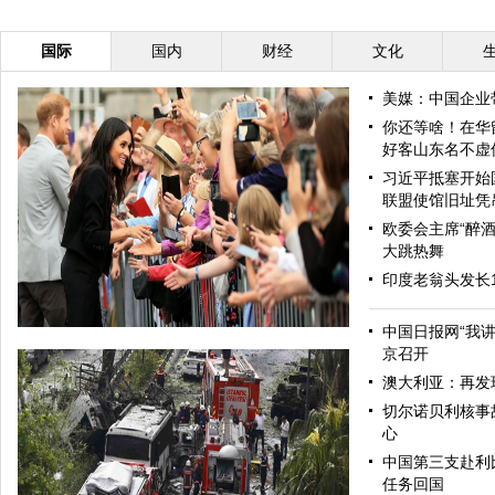
国际
国内
财经
文化
美媒：中国企业
你还等啥！在华
好客山东名不虚
习近平抵塞开始
联盟使馆旧址凭
欧委会主席“醉酒
大跳热舞
印度老翁头发长
中国日报网“我
京召开
澳大利亚：再发
切尔诺贝利核事
心
中国第三支赴利
任务回国