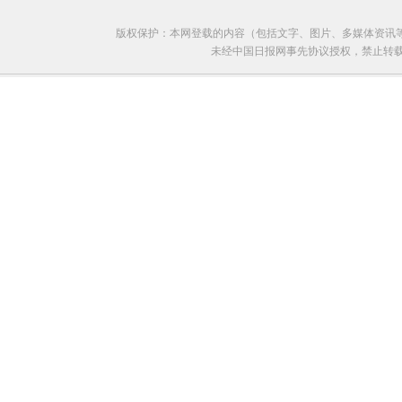
版权保护：本网登载的内容（包括文字、图片、多媒体资讯
未经中国日报网事先协议授权，禁止转载使用。给