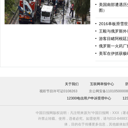
美国南部遭遇历
图）
哈里与梅根亮相都柏林街头接受民众欢迎
2016单板滑雪
王毅与俄罗斯外
游客目睹阿根廷
俄罗斯一火药厂
美军在伊抓获极
伊斯坦布尔遭炸弹袭击 至少11死36伤（图）
关于我们
互联网举报中心
视听节目许可证0108263
京公网安备11010500008
12300电信用户申诉受理中心
1
中国日报网版权说明：凡注明来源为“中国日报网：XXX（
许禁止转载、使用，违者必究。如需使用，请与010-8488
体，目的在于传播更多信息，其他媒体如