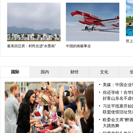
世上
最美回迁房：村民住进“水墨画”
中国的南极事业
国际
国内
财经
文化
美媒：中国企业
你还等啥！在华
好客山东名不虚
习近平抵塞开始
联盟使馆旧址凭
欧委会主席“醉酒
大跳热舞