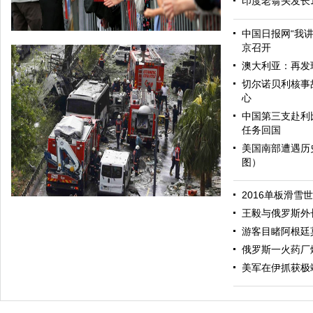
印度老翁头发长
中国日报网“我
京召开
澳大利亚：再发
切尔诺贝利核事
心
中国第三支赴利
任务回国
美国南部遭遇历
图）
哈里与梅根亮相都柏林街头接受民众欢迎
2016单板滑雪
王毅与俄罗斯外
游客目睹阿根廷
俄罗斯一火药厂
美军在伊抓获极