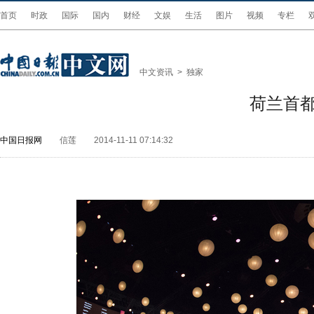
首页
时政
国际
国内
财经
文娱
生活
图片
视频
专栏
中文资讯
>
独家
荷兰首都
中国日报网
信莲
2014-11-11 07:14:32