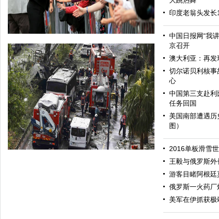
大跳热舞
印度老翁头发长
中国日报网“我
京召开
澳大利亚：再发
切尔诺贝利核事
心
中国第三支赴利
任务回国
美国南部遭遇历
图）
哈里与梅根亮相都柏林街头接受民众欢迎
2016单板滑雪
王毅与俄罗斯外
游客目睹阿根廷
俄罗斯一火药厂
美军在伊抓获极