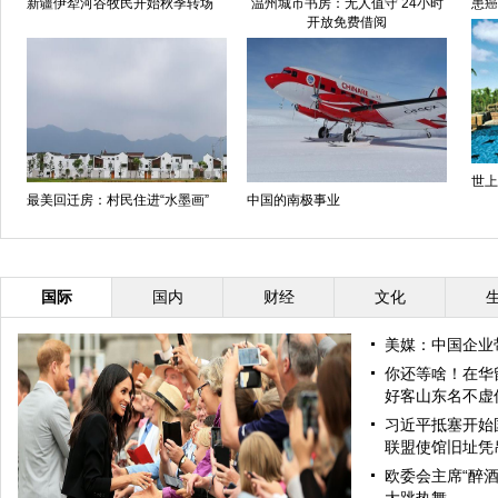
新疆伊犁河谷牧民开始秋季转场
温州城市书房：无人值守 24小时
患癌
开放免费借阅
世上
最美回迁房：村民住进“水墨画”
中国的南极事业
国际
国内
财经
文化
美媒：中国企业
你还等啥！在华
好客山东名不虚
习近平抵塞开始
联盟使馆旧址凭
欧委会主席“醉酒