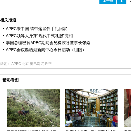
上一页
1
相关报道
APEC来中国 请带这些伴手礼回家
APEC领导人身穿“现代中式礼服”亮相
泰国总理巴育APEC期间会见橡胶谷董事长张焱
APEC会议雁栖湖新闻中心今日启动（组图）
标签：
APEC
北京
奥巴马
习近平
精彩看图