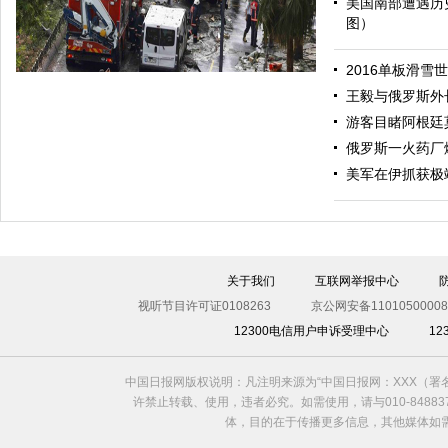
美国南部遭遇历
图）
哈里与梅根亮相都柏林街头接受民众欢迎
2016单板滑雪
王毅与俄罗斯外
游客目睹阿根廷
俄罗斯一火药厂
美军在伊抓获极
伊斯坦布尔遭炸弹袭击 至少11死36伤（图）
关于我们
互联网举报中心
视听节目许可证0108263
京公网安备11010500008
12300电信用户申诉受理中心
1
中国日报网版权说明：凡注明来源为“中国日报网：XXX（
许禁止转载、使用，违者必究。如需使用，请与010-8488
体，目的在于传播更多信息，其他媒体如