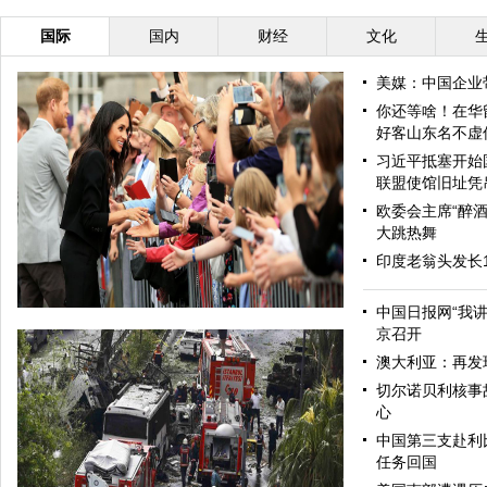
国际
国内
财经
文化
美媒：中国企业
你还等啥！在华
好客山东名不虚
习近平抵塞开始
联盟使馆旧址凭
欧委会主席“醉酒
大跳热舞
印度老翁头发长
中国日报网“我
京召开
澳大利亚：再发
切尔诺贝利核事
心
中国第三支赴利
任务回国