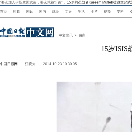
“要么加入伊斯兰国武装，要么就被斩首”，
15
岁的圣战者
Kareem Mufleh
被迫拿起武
首页
时政
国际
国内
财经
文娱
生活
图片
视频
专栏
中文资讯
>
独家
15岁IS
中国日报网
汪晓为
2014-10-23 10:30:05