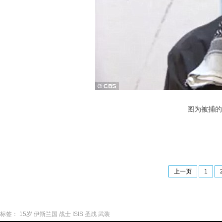
图为被捕的
上一页
1
标签：
15岁
伊斯兰国
战士
ISIS
圣战
武装