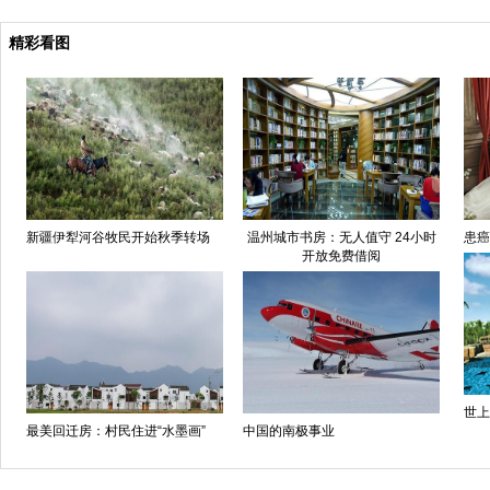
精彩看图
新疆伊犁河谷牧民开始秋季转场
温州城市书房：无人值守 24小时
患癌
开放免费借阅
世上
最美回迁房：村民住进“水墨画”
中国的南极事业