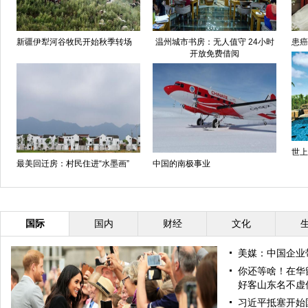
新疆伊犁河谷牧民开始秋季转场
温州城市书房：无人值守 24小时
患癌
开放免费借阅
世上
最美回迁房：村民住进“水墨画”
中国的南极事业
国际
国内
财经
文化
美媒：中国企业
你还等啥！在华
好客山东名不虚
习近平抵塞开始