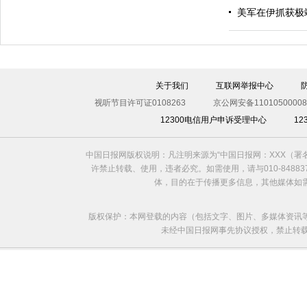
美军在伊抓获极
伊斯坦布尔遭炸弹袭击 至少11死36伤（图）
关于我们
互联网举报中心
视听节目许可证0108263
京公网安备11010500008
12300电信用户申诉受理中心
1
中国日报网版权说明：凡注明来源为“中国日报网：XXX（
许禁止转载、使用，违者必究。如需使用，请与010-8488
体，目的在于传播更多信息，其他媒体如
版权保护：本网登载的内容（包括文字、图片、多媒体资讯
未经中国日报网事先协议授权，禁止转载使用。给