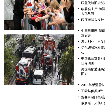
联盟使馆旧址凭
欧委会主席“醉酒
大跳热舞
印度老翁头发长
中国日报网“我
京召开
澳大利亚：再发
切尔诺贝利核事
心
中国第三支赴利
任务回国
美国南部遭遇历
图）
哈里与梅根亮相都柏林街头接受民众欢迎
2016单板滑雪
王毅与俄罗斯外
游客目睹阿根廷
俄罗斯一火药厂