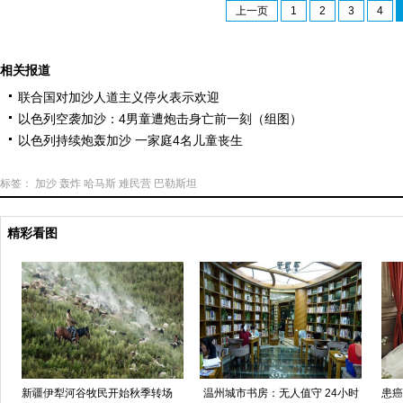
上一页
1
2
3
4
相关报道
联合国对加沙人道主义停火表示欢迎
以色列空袭加沙：4男童遭炮击身亡前一刻（组图）
以色列持续炮轰加沙 一家庭4名儿童丧生
标签：
加沙
轰炸
哈马斯
难民营
巴勒斯坦
精彩看图
新疆伊犁河谷牧民开始秋季转场
温州城市书房：无人值守 24小时
患癌