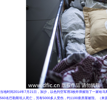
当地时间2014年7月21日，加沙，以色列空军用3枚炸弹摧毁了一家
560名巴勒斯坦人死亡，另有5000多人受伤，约1100座房屋被毁。（来