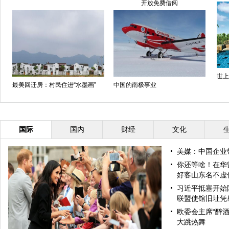
开放免费借阅
世上
最美回迁房：村民住进“水墨画”
中国的南极事业
国际
国内
财经
文化
美媒：中国企业
你还等啥！在华
好客山东名不虚
习近平抵塞开始
联盟使馆旧址凭
欧委会主席“醉酒
大跳热舞