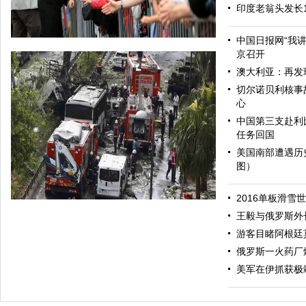
印度老翁头发长
中国日报网“我
京召开
澳大利亚：再发
切尔诺贝利核事
心
中国第三支赴利
任务回国
美国南部遭遇历
图）
哈里与梅根亮相都柏林街头接受民众欢迎
2016单板滑雪
王毅与俄罗斯外
游客目睹阿根廷
俄罗斯一火药厂
美军在伊抓获极