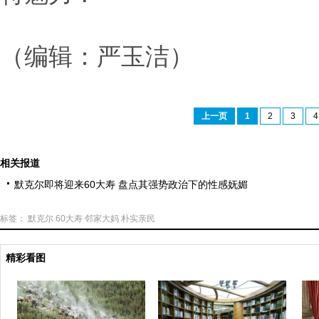
（编辑：严玉洁）
上一页
1
2
3
4
相关报道
默克尔即将迎来60大寿 盘点其强势政治下的性感妩媚
标签：
默克尔
60大寿
邻家大妈
朴实亲民
精彩看图