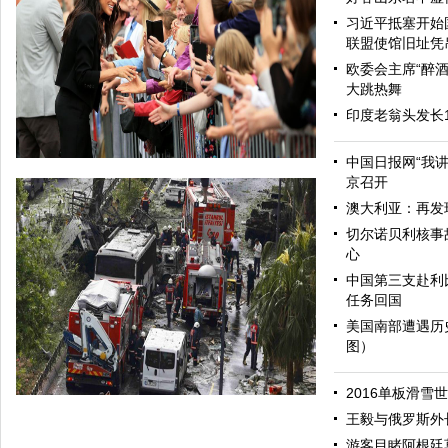
习近平抵塞开始
联盟使馆旧址凭
欧委会主席“醉酒
大跳热舞
印度老翁头发长
中国日报网“我
京召开
澳大利亚：再发
切尔诺贝利核事
心
中国第三支赴利
任务回国
美国南部遭遇历
图）
哈里与梅根亮相都柏林街头接受民众欢迎
2016单板滑雪
王毅与俄罗斯外
游客目睹阿根廷