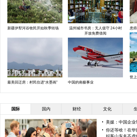
新疆伊犁河谷牧民开始秋季转场
温州城市书房：无人值守 24小时
患癌
开放免费借阅
世上
最美回迁房：村民住进“水墨画”
中国的南极事业
国际
国内
财经
文化
美媒：中国企业
你还等啥！在华
好客山东名不虚