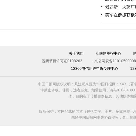
俄罗斯一火药厂
美军在伊抓获极
伊斯坦布尔遭炸弹袭击 至少11死36伤（图）
关于我们
互联网举报中心
视听节目许可证0108263
京公网安备11010500008
12300电信用户申诉受理中心
1
中国日报网版权说明：凡注明来源为“中国日报网：XXX（
许禁止转载、使用，违者必究。如需使用，请与010-8488
体，目的在于传播更多信息，其他媒体如
版权保护：本网登载的内容（包括文字、图片、多媒体资讯
未经中国日报网事先协议授权，禁止转载使用。给