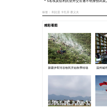
5名埃及驻利比亚外交官遭不明身份武装
标签：
利比亚
卡扎菲
赛义夫
精彩看图
新疆伊犁河谷牧民开始秋季转场
温州城市