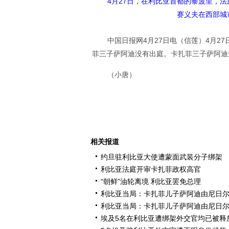
4月27日，在利比亚首都的黎波里，
赛义夫在西部城
中国日报网4月27日电（信莲）4月
菲三子萨阿迪没有出庭。卡扎菲三子萨阿迪
（小唐）
相关报道
约旦驻利比亚大使遭蒙面武装分子绑架
利比亚法庭开审卡扎菲政权高官
“朝鲜”油轮离境 利比亚罢免总理
利比亚当局：卡扎菲儿子萨阿迪由尼日
利比亚当局：卡扎菲儿子萨阿迪由尼日
埃及5名在利比亚遭绑架外交官均已被释