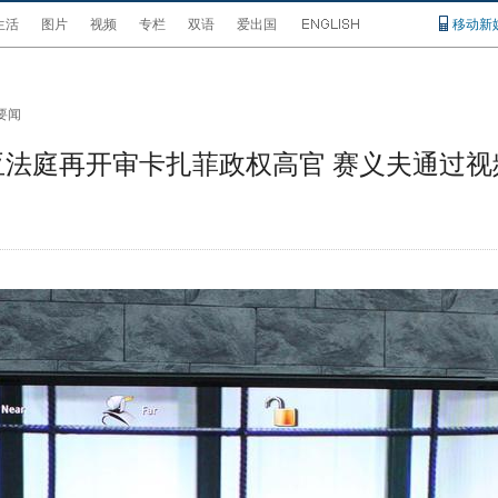
生活
图片
视频
专栏
双语
爱出国
移动新
要闻
亚法庭再开审卡扎菲政权高官 赛义夫通过视