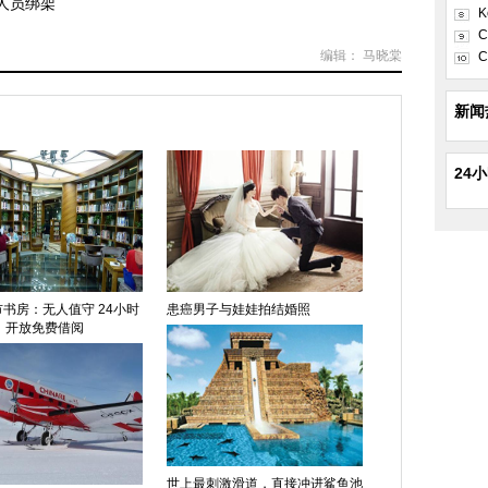
人员绑架
K
C
编辑： 马晓棠
C
新闻
24
书房：无人值守 24小时
患癌男子与娃娃拍结婚照
开放免费借阅
世上最刺激滑道，直接冲进鲨鱼池