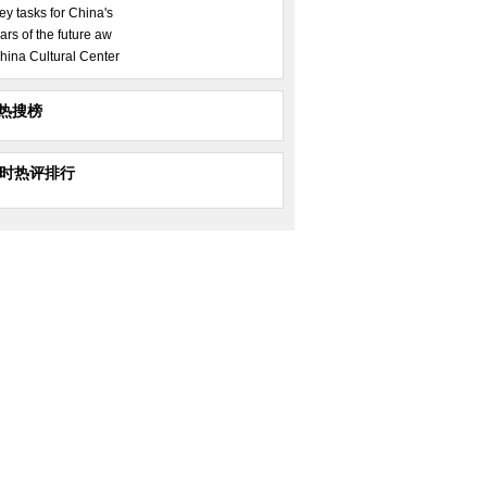
ey tasks for China's
ars of the future aw
hina Cultural Center
热搜榜
小时热评排行