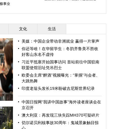
极事业
文化
生活
美媒：中国企业带动非洲就业 赢得一片掌声
你还等啥！在华留学生：冬韵齐鲁美不胜收
好客山东名不虚传
习近平抵塞开始国事访问 首站前往中国驻南
联盟使馆旧址凭吊烈士
欧委会主席“醉酒”视频曝光：“掌掴”与会者、
大跳热舞
印度老翁头发长19米盼破吉尼斯世界纪录
中国日报网“我讲中国故事”海外读者座谈会在
京召开
澳大利亚：再发现三块失踪MH370可疑碎片
切尔诺贝利核事故30周年：鬼城景象触目惊
心