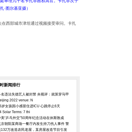
开庭审理几十名卡扎菲政权高官。卡扎菲次子
扎·图尔基亚摄）
义夫在西部城市津坦通过视频接受审问。卡扎
小时新闻排行
多名违法失德艺人被封禁 央视评：就算穿马甲
eijing 2022 venue: N
23岁女孩因小感冒住进ICU 心跳停止6天
4 Solar Terms: 7 thi
中美“乒乓外交”50周年纪念活动在休斯敦成
北京朝阳某商场一餐厅内发生持刀伤人事件 警
花132万改造农民老屋，某房屋改造节目引发