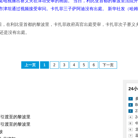
法庭电视播出赛义夫在津坦受审的画面。 当日，利比亚首都的黎波里法院
市津坦通过视频接受审问。卡扎菲三子萨阿迪没有出庭。 新华社发（哈姆
27日，在利比亚首都的黎波里，卡扎菲政府高官出庭受审，卡扎菲次子赛
还是没有出庭。
上一页
1
2
3
4
5
6
下一页
24
B
尔引渡至的黎波里
2
尔引渡至的黎波里
放