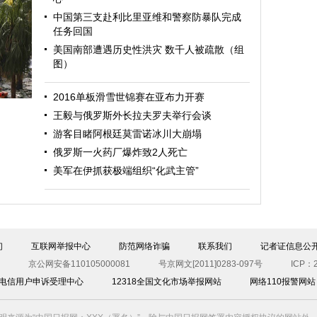
中国第三支赴利比里亚维和警察防暴队完成
任务回国
美国南部遭遇历史性洪灾 数千人被疏散（组
图）
迎
2016单板滑雪世锦赛在亚布力开赛
王毅与俄罗斯外长拉夫罗夫举行会谈
游客目睹阿根廷莫雷诺冰川大崩塌
俄罗斯一火药厂爆炸致2人死亡
美军在伊抓获极端组织“化武主管”
图）
们
互联网举报中心
防范网络诈骗
联系我们
记者证信息公
京公网安备110105000081
号京网文[2011]0283-097号
ICP：2
00电信用户申诉受理中心
12318全国文化市场举报网站
网络110报警网站