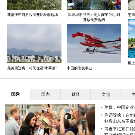
新疆伊犁河谷牧民开始秋季转场
温州城市书房：无人值守 24小时
患癌
开放免费借阅
世上
最美回迁房：村民住进“水墨画”
中国的南极事业
国际
国内
财经
文化
美媒：中国企业
你还等啥！在华
好客山东名不虚
习近平抵塞开始