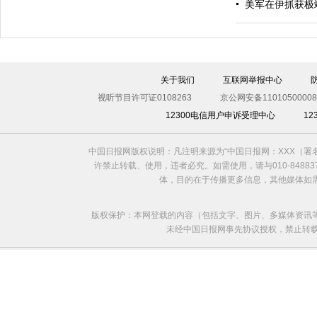
美军在伊抓获极
伊斯坦布尔遭炸弹袭击 至少11死36伤（图）
关于我们
互联网举报中心
视听节目许可证0108263
京公网安备11010500008
12300电信用户申诉受理中心
1
中国日报网版权说明：凡注明来源为“中国日报网：XXX（
许禁止转载、使用，违者必究。如需使用，请与010-8488
体，目的在于传播更多信息，其他媒体如
版权保护：本网登载的内容（包括文字、图片、多媒体资讯
未经中国日报网事先协议授权，禁止转载使用。给