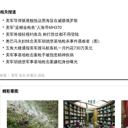
相关报道
美军导弹驱逐舰抵达黑海旨在威慑俄罗斯
美军“蓝鳍金枪鱼”入海寻MH370
美军将领轻视钓鱼岛 称打胜仗都不用登陆
奥巴马夫妇悼念美军胡德堡基地枪杀事件遇难者（图）
五角大楼通报美军搜马航客机一月约花730万美元
美军事基地枪击案枪手被指患精神疾病
美军胡德堡军事基地枪击案嫌犯身份曝光
标签：
美军
伞兵
科索沃
训练
精彩看图