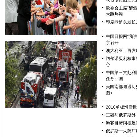
联盟使馆旧址凭
欧委会主席“醉酒
大跳热舞
印度老翁头发长
中国日报网“我
京召开
澳大利亚：再发
切尔诺贝利核事
心
中国第三支赴利
任务回国
美国南部遭遇历
图）
哈里与梅根亮相都柏林街头接受民众欢迎
2016单板滑雪
王毅与俄罗斯外
游客目睹阿根廷
俄罗斯一火药厂