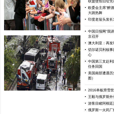
联盟使馆旧址凭
欧委会主席“醉酒
大跳热舞
印度老翁头发长
中国日报网“我
京召开
澳大利亚：再发
切尔诺贝利核事
心
中国第三支赴利
任务回国
美国南部遭遇历
图）
哈里与梅根亮相都柏林街头接受民众欢迎
2016单板滑雪
王毅与俄罗斯外
游客目睹阿根廷
俄罗斯一火药厂