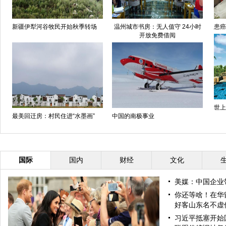
新疆伊犁河谷牧民开始秋季转场
温州城市书房：无人值守 24小时
患癌
开放免费借阅
世上
最美回迁房：村民住进“水墨画”
中国的南极事业
国际
国内
财经
文化
美媒：中国企业
你还等啥！在华
好客山东名不虚
习近平抵塞开始