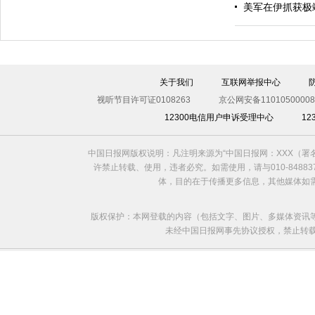
美军在伊抓获极
伊斯坦布尔遭炸弹袭击 至少11死36伤（图）
关于我们
互联网举报中心
视听节目许可证0108263
京公网安备11010500008
12300电信用户申诉受理中心
1
中国日报网版权说明：凡注明来源为“中国日报网：XXX（
许禁止转载、使用，违者必究。如需使用，请与010-8488
体，目的在于传播更多信息，其他媒体如
版权保护：本网登载的内容（包括文字、图片、多媒体资讯
未经中国日报网事先协议授权，禁止转载使用。给