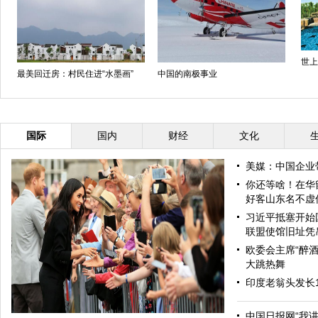
世上
最美回迁房：村民住进“水墨画”
中国的南极事业
国际
国内
财经
文化
美媒：中国企业
你还等啥！在华
好客山东名不虚
习近平抵塞开始
联盟使馆旧址凭
欧委会主席“醉酒
大跳热舞
印度老翁头发长
中国日报网“我