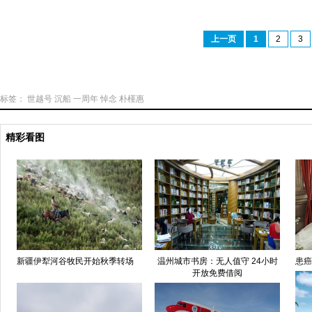
上一页
1
2
3
标签：
世越号
沉船
一周年
悼念
朴槿惠
精彩看图
新疆伊犁河谷牧民开始秋季转场
温州城市书房：无人值守 24小时
患癌
开放免费借阅