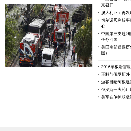
京召开
澳大利亚：再发
切尔诺贝利核事
心
中国第三支赴利
任务回国
美国南部遭遇历
图）
哈里与梅根亮相都柏林街头接受民众欢迎
2016单板滑雪
王毅与俄罗斯外
游客目睹阿根廷
俄罗斯一火药厂
美军在伊抓获极
伊斯坦布尔遭炸弹袭击 至少11死36伤（图）