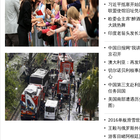
习近平抵塞开始
联盟使馆旧址凭
欧委会主席“醉酒
大跳热舞
印度老翁头发长
中国日报网“我
京召开
澳大利亚：再发
切尔诺贝利核事
心
中国第三支赴利
任务回国
美国南部遭遇历
图）
哈里与梅根亮相都柏林街头接受民众欢迎
2016单板滑雪
王毅与俄罗斯外
游客目睹阿根廷