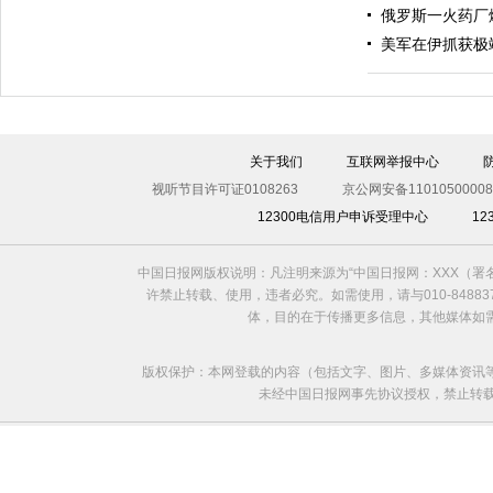
俄罗斯一火药厂
美军在伊抓获极
伊斯坦布尔遭炸弹袭击 至少11死36伤（图）
关于我们
互联网举报中心
视听节目许可证0108263
京公网安备11010500008
12300电信用户申诉受理中心
1
中国日报网版权说明：凡注明来源为“中国日报网：XXX（
许禁止转载、使用，违者必究。如需使用，请与010-8488
体，目的在于传播更多信息，其他媒体如
版权保护：本网登载的内容（包括文字、图片、多媒体资讯
未经中国日报网事先协议授权，禁止转载使用。给