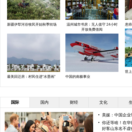
新疆伊犁河谷牧民开始秋季转场
温州城市书房：无人值守 24小时
患癌
开放免费借阅
世上
最美回迁房：村民住进“水墨画”
中国的南极事业
国际
国内
财经
文化
美媒：中国企业
你还等啥！在华
好客山东名不虚