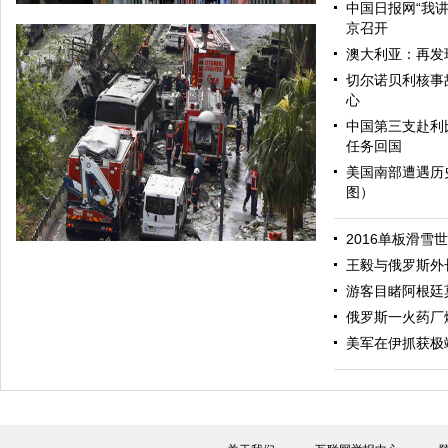
中国日报网“我
京召开
澳大利亚：再发
切尔诺贝利核事
心
中国第三支赴利
任务回国
美国南部遭遇历
图）
哈里与梅根亮相都柏林街头接受民众欢迎
2016单板滑雪
王毅与俄罗斯外
游客目睹阿根廷
俄罗斯一火药厂
美军在伊抓获极
伊斯坦布尔遭炸弹袭击 至少11死36伤（图）