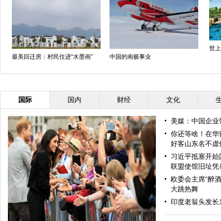
世上
最美回迁房：村民住进“水墨画”
中国的南极事业
国际
国内
财经
文化
美媒：中国企业
你还等啥！在华
好客山东名不虚
习近平抵塞开始
联盟使馆旧址凭
欧委会主席“醉酒
大跳热舞
印度老翁头发长