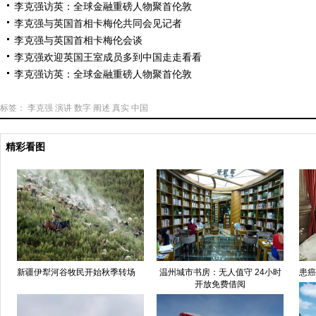
李克强访英：全球金融重磅人物聚首伦敦
李克强与英国首相卡梅伦共同会见记者
李克强与英国首相卡梅伦会谈
李克强欢迎英国王室成员多到中国走走看看
李克强访英：全球金融重磅人物聚首伦敦
标签：
李克强
演讲
数字
阐述
真实
中国
精彩看图
新疆伊犁河谷牧民开始秋季转场
温州城市书房：无人值守 24小时
患癌
开放免费借阅