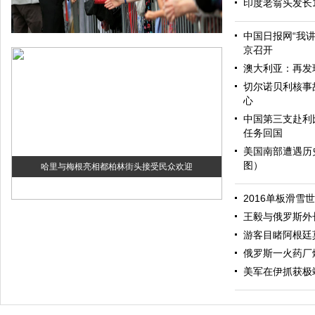
印度老翁头发长
中国日报网“我
京召开
澳大利亚：再发
切尔诺贝利核事
心
中国第三支赴利
任务回国
美国南部遭遇历
图）
哈里与梅根亮相都柏林街头接受民众欢迎
2016单板滑雪
王毅与俄罗斯外
游客目睹阿根廷
俄罗斯一火药厂
美军在伊抓获极