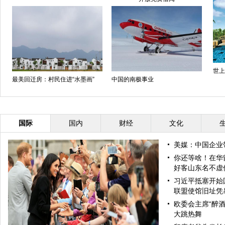
世上
最美回迁房：村民住进“水墨画”
中国的南极事业
国际
国内
财经
文化
美媒：中国企业
你还等啥！在华
好客山东名不虚
习近平抵塞开始
联盟使馆旧址凭
欧委会主席“醉酒
大跳热舞