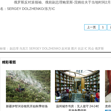
俄罗斯反对派领袖、俄前副总理鲍里斯-涅姆佐夫于当地时间2月
名：SERGEY DOLZHENKO/东方IC
上一页
1
标签：
副总理
乌克兰
SERGEY
DOLZHENKO
反对派
图片
抗议
IC
民众
俄罗斯
精彩看图
新疆伊犁河谷牧民开始秋季转场
温州城市书房：无人值守 24小时
患癌
开放免费借阅