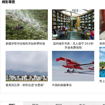
精彩看图
新疆伊犁河谷牧民开始秋季转场
温州城市书房：无人值守 24小时
患癌
开放免费借阅
世上
最美回迁房：村民住进“水墨画”
中国的南极事业