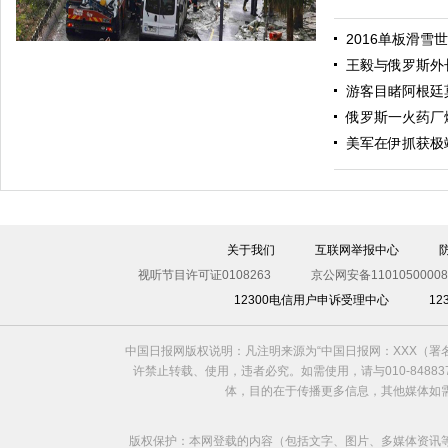
2016单板滑雪
王毅与俄罗斯外
游客目睹阿根廷
俄罗斯一火药厂
美军在伊抓获极
伊斯坦布尔遭炸弹袭击 至少11死36伤（图）
关于我们
互联网举报中心
视听节目许可证0108263
京公网安备11010500008
12300电信用户申诉受理中心
1
中国日报网版权说明：凡注明来源为“中国日报网：XXX（
许禁止转载、使用，违者必究。如需使用，请与010-8488
体，目的在于传播更多信息，其他媒体如
版权保护：本网登载的内容（包括文字、图片、多媒体资讯