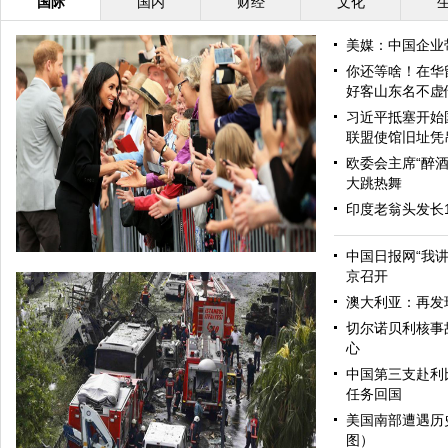
国际
国内
财经
文化
美媒：中国企业
你还等啥！在华
好客山东名不虚
习近平抵塞开始
联盟使馆旧址凭
欧委会主席“醉酒
大跳热舞
印度老翁头发长
中国日报网“我
京召开
澳大利亚：再发
切尔诺贝利核事
心
中国第三支赴利
任务回国
美国南部遭遇历
图）
哈里与梅根亮相都柏林街头接受民众欢迎