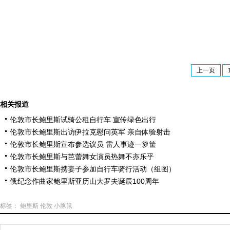
上一页
相关报道
伦敦市长鲍里斯试骑公租自行车 宣传绿色出行
伦敦市长鲍里斯出访伊拉克慰问英军 亲自体验射击
伦敦市长鲍里斯宣布参选议员 雷人事迹一箩筐
伦敦市长鲍里斯与芭蕾舞女演员热舞不亦乐乎
伦敦市长鲍里斯携妻子参加自行车骑行活动（组图）
俄纪念作曲家鲍里斯亚历山大罗夫诞辰100周年
标签：
鲍里斯
伦敦
小豚鼠