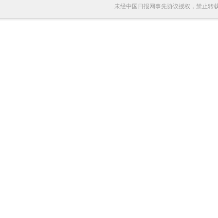
未经中国日报网事先协议授权，禁止转载使用。给