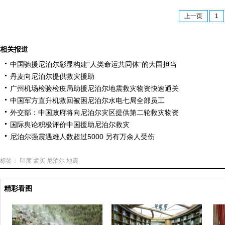
上一页
1
相关报道
中国驰援尼泊尔彰显构建“人类命运共同体”的大国担当
丹麦向尼泊尔提供救灾援助
广州机场检验检疫局助援尼泊尔地震救灾物资快速通关
中国军方直升机救回被困尼泊尔水电七局全部员工
外交部：中国政府将向尼泊尔灾区提供第二轮救灾物资
国际舆论积极评价中国援助尼泊尔救灾
尼泊尔强震遇难人数超过5000 另有万余人受伤
标签：
印度
孟买
尼泊尔
地震
精彩看图