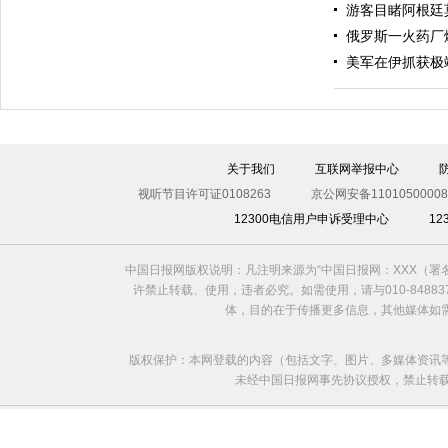
游客目睹阿根廷
俄罗斯一火药厂
美军在伊抓获极
伊斯坦布尔遭炸弹袭击 至少11死36伤（图）
关于我们
互联网举报中心
视听节目许可证0108263
京公网安备11010500008
12300电信用户申诉受理中心
1
中国日报网版权说明：凡注明来源为“中国日报网：XXX（
许禁止转载、使用，违者必究。如需使用，请与010-8488
体，目的在于传播更多信息，其他媒体如
版权保护：本网登载的内容（包括文字、图片、多媒体资讯
未经中国日报网事先协议授权，禁止转载使用。给