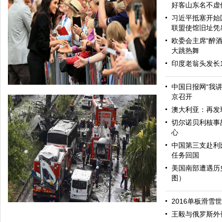
好客山东名不虚
习近平抵塞开始
联盟使馆旧址凭
欧委会主席“醉酒
大跳热舞
印度老翁头发长
中国日报网“我
京召开
澳大利亚：再发
切尔诺贝利核事
心
中国第三支赴利
任务回国
美国南部遭遇历
图）
哈里与梅根亮相都柏林街头接受民众欢迎
2016单板滑雪
王毅与俄罗斯外