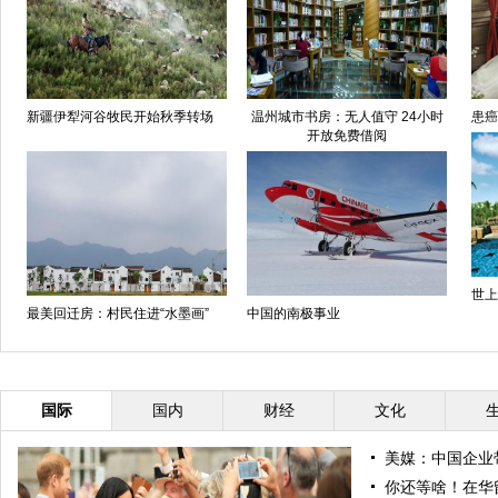
新疆伊犁河谷牧民开始秋季转场
温州城市书房：无人值守 24小时
患癌
开放免费借阅
世上
最美回迁房：村民住进“水墨画”
中国的南极事业
国际
国内
财经
文化
美媒：中国企业
你还等啥！在华