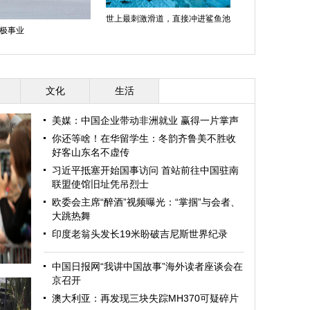
世上最刺激滑道，直接冲进鲨鱼池
极事业
文化
生活
美媒：中国企业带动非洲就业 赢得一片掌声
你还等啥！在华留学生：冬韵齐鲁美不胜收
好客山东名不虚传
习近平抵塞开始国事访问 首站前往中国驻南
联盟使馆旧址凭吊烈士
欧委会主席“醉酒”视频曝光：“掌掴”与会者、
大跳热舞
印度老翁头发长19米盼破吉尼斯世界纪录
中国日报网“我讲中国故事”海外读者座谈会在
京召开
澳大利亚：再发现三块失踪MH370可疑碎片