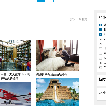
24
编辑： 马晓棠
B
2
K
C
C
书房：无人值守 24小时
患癌男子与娃娃拍结婚照
开放免费借阅
新闻
24