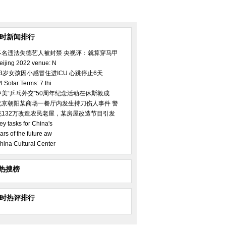
小时新闻排行
多名违法失德艺人被封禁 央视评：就算穿马甲
eijing 2022 venue: N
23岁女孩因小感冒住进ICU 心跳停止6天
4 Solar Terms: 7 thi
中美“乒乓外交”50周年纪念活动在休斯敦成
北京朝阳某商场一餐厅内发生持刀伤人事件 警
花132万改造农民老屋，某房屋改造节目引发
ey tasks for China's
ars of the future aw
hina Cultural Center
热搜榜
小时热评排行