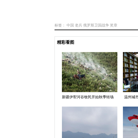
标签：
中国
老兵
俄罗斯卫国战争
奖章
精彩看图
新疆伊犁河谷牧民开始秋季转场
温州城市