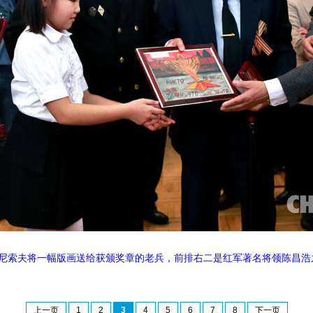
杰尼索夫将一幅版画送给获颁奖章的老兵，前排右二是红军著名将领陈昌浩
上一页
1
2
3
4
5
6
7
8
下一页