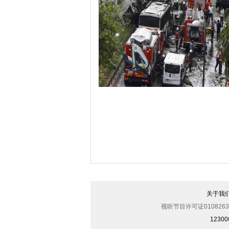
哈里与梅根亮相都柏林街头接受民众欢
伊斯坦布尔遭炸弹袭击 至少11死36伤（
关于我
视听节目许可证0108263
123