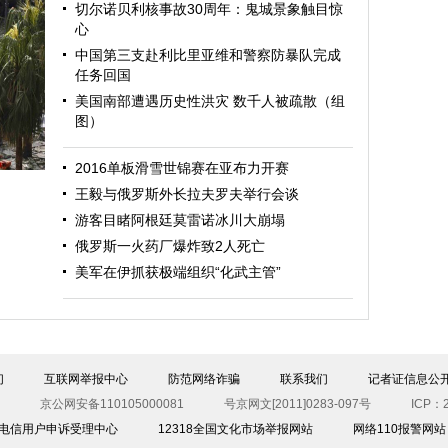
切尔诺贝利核事故30周年：鬼城景象触目惊
心
中国第三支赴利比里亚维和警察防暴队完成
任务回国
美国南部遭遇历史性洪灾 数千人被疏散（组
图）
迎
2016单板滑雪世锦赛在亚布力开赛
王毅与俄罗斯外长拉夫罗夫举行会谈
游客目睹阿根廷莫雷诺冰川大崩塌
俄罗斯一火药厂爆炸致2人死亡
美军在伊抓获极端组织“化武主管”
图）
们
互联网举报中心
防范网络诈骗
联系我们
记者证信息公
京公网安备110105000081
号京网文[2011]0283-097号
ICP：2
00电信用户申诉受理中心
12318全国文化市场举报网站
网络110报警网站