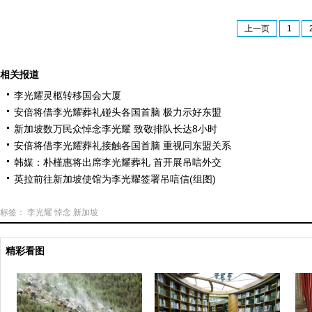
上一页
1
相关报道
李光耀灵柩转移国会大厦
安倍将借李光耀葬礼碰头各国首脑 极力示好东盟
新加坡数万民众悼念李光耀 致敬排队长达8小时
安倍将借李光耀葬礼接触各国首脑 重视同东盟关系
韩媒：朴槿惠将出席李光耀葬礼 首开展吊唁外交
英拉前往新加坡使馆为李光耀签署吊唁信(组图)
标签：
李光耀
悼念
新加坡
精彩看图