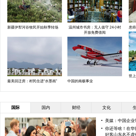
新疆伊犁河谷牧民开始秋季转场
温州城市书房：无人值守 24小时
患癌
开放免费借阅
世上
最美回迁房：村民住进“水墨画”
中国的南极事业
国际
国内
财经
文化
美媒：中国企业
你还等啥！在华
好客山东名不虚