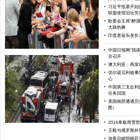
习近平抵塞开始
联盟使馆旧址凭
欧委会主席“醉酒
大跳热舞
印度老翁头发长
中国日报网“我
京召开
澳大利亚：再发
切尔诺贝利核事
心
中国第三支赴利
任务回国
美国南部遭遇历
图）
哈里与梅根亮相都柏林街头接受民众欢迎
2016单板滑雪
王毅与俄罗斯外
游客目睹阿根廷