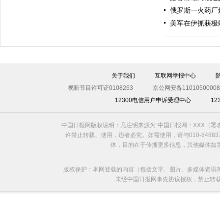
俄罗斯一火药厂
美军在伊抓获极
伊斯坦布尔遭炸弹袭击 至少11死36伤（图）
关于我们
互联网举报中心
视听节目许可证0108263
京公网安备11010500008
12300电信用户申诉受理中心
1
中国日报网版权说明：凡注明来源为“中国日报网：XXX（
许禁止转载、使用，违者必究。如需使用，请与010-8488
体，目的在于传播更多信息，其他媒体如
版权保护：本网登载的内容（包括文字、图片、多媒体资讯
未经中国日报网事先协议授权，禁止转载使用。给