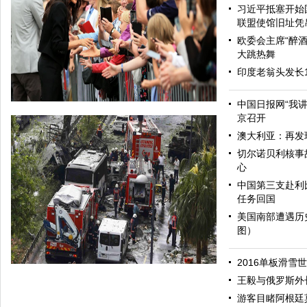
习近平抵塞开始
联盟使馆旧址凭
欧委会主席“醉酒
大跳热舞
印度老翁头发长
中国日报网“我
京召开
澳大利亚：再发
切尔诺贝利核事
心
中国第三支赴利
任务回国
美国南部遭遇历
图）
哈里与梅根亮相都柏林街头接受民众欢迎
2016单板滑雪
王毅与俄罗斯外
游客目睹阿根廷