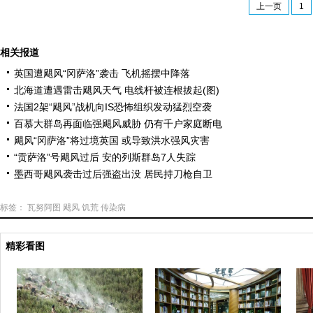
上一页
1
相关报道
英国遭飓风“冈萨洛”袭击 飞机摇摆中降落
北海道遭遇雷击飓风天气 电线杆被连根拔起(图)
法国2架“飓风”战机向IS恐怖组织发动猛烈空袭
百慕大群岛再面临强飓风威胁 仍有千户家庭断电
飓风“冈萨洛”将过境英国 或导致洪水强风灾害
“贡萨洛”号飓风过后 安的列斯群岛7人失踪
墨西哥飓风袭击过后强盗出没 居民持刀枪自卫
标签：
瓦努阿图
飓风
饥荒
传染病
精彩看图