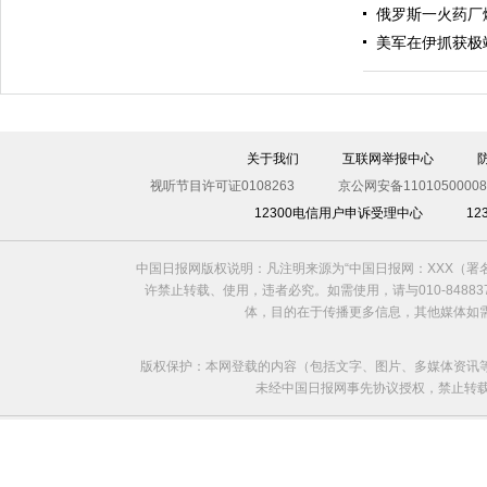
俄罗斯一火药厂
美军在伊抓获极
伊斯坦布尔遭炸弹袭击 至少11死36伤（图）
关于我们
互联网举报中心
视听节目许可证0108263
京公网安备11010500008
12300电信用户申诉受理中心
1
中国日报网版权说明：凡注明来源为“中国日报网：XXX（
许禁止转载、使用，违者必究。如需使用，请与010-8488
体，目的在于传播更多信息，其他媒体如
版权保护：本网登载的内容（包括文字、图片、多媒体资讯
未经中国日报网事先协议授权，禁止转载使用。给