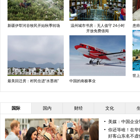
新疆伊犁河谷牧民开始秋季转场
温州城市书房：无人值守 24小时
患癌
开放免费借阅
世上
最美回迁房：村民住进“水墨画”
中国的南极事业
国际
国内
财经
文化
美媒：中国企业
你还等啥！在华
好客山东名不虚