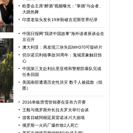
欧委会主席“醉酒”视频曝光：“掌掴”与会者、
大跳热舞
印度老翁头发长19米盼破吉尼斯世界纪录
中国日报网“我讲中国故事”海外读者座谈会在
京召开
澳大利亚：再发现三块失踪MH370可疑碎片
切尔诺贝利核事故30周年：鬼城景象触目惊
心
中国第三支赴利比里亚维和警察防暴队完成
任务回国
美国南部遭遇历史性洪灾 数千人被疏散（组
图）
迎
2016单板滑雪世锦赛在亚布力开赛
王毅与俄罗斯外长拉夫罗夫举行会谈
游客目睹阿根廷莫雷诺冰川大崩塌
俄罗斯一火药厂爆炸致2人死亡