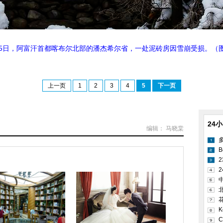
25日，阿富汗首都喀布尔北部的潘杰希尔省，一处泥砖房因雪崩受损。（
上一页
1
2
3
4
5
下一页
24
编辑： 马晓棠
B
2
K
C