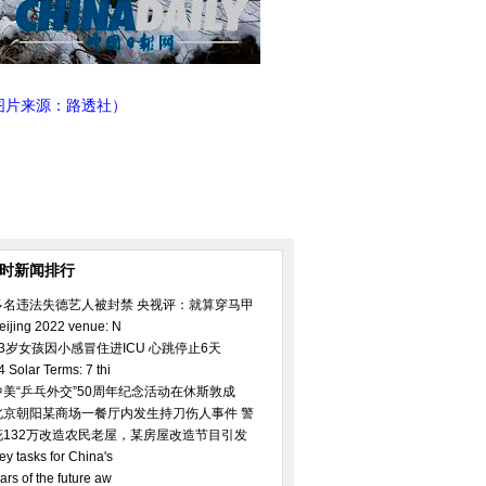
图片来源：路透社）
小时新闻排行
多名违法失德艺人被封禁 央视评：就算穿马甲
eijing 2022 venue: N
23岁女孩因小感冒住进ICU 心跳停止6天
4 Solar Terms: 7 thi
中美“乒乓外交”50周年纪念活动在休斯敦成
北京朝阳某商场一餐厅内发生持刀伤人事件 警
花132万改造农民老屋，某房屋改造节目引发
ey tasks for China's
ars of the future aw