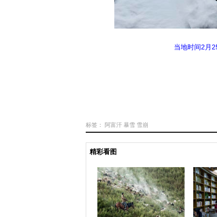
当地时间2月
标签：
阿富汗
暴雪
雪崩
精彩看图