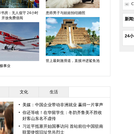
C
书房：无人值守 24小时
患癌男子与娃娃拍结婚照
开放免费借阅
新闻
24
世上最刺激滑道，直接冲进鲨鱼池
极事业
文化
生活
美媒：中国企业带动非洲就业 赢得一片掌声
你还等啥！在华留学生：冬韵齐鲁美不胜收
好客山东名不虚传
习近平抵塞开始国事访问 首站前往中国驻南
联盟使馆旧址凭吊烈士