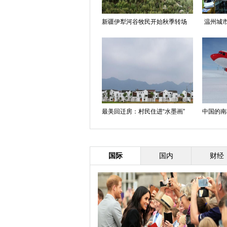
新疆伊犁河谷牧民开始秋季转场
温州城市
最美回迁房：村民住进“水墨画”
中国的南
国际
国内
财经