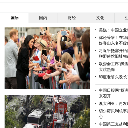
国际
国内
财经
文化
美媒：中国企业
你还等啥！在华
好客山东名不虚
习近平抵塞开始
联盟使馆旧址凭
欧委会主席“醉酒
大跳热舞
印度老翁头发长
中国日报网“我
京召开
澳大利亚：再发
切尔诺贝利核事
心
中国第三支赴利