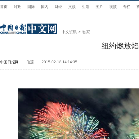
首页
时政
国际
国内
财经
文娱
生活
图片
视频
专栏
中文资讯
>
独家
纽约燃放焰
中国日报网
信莲
2015-02-18 14:14:35