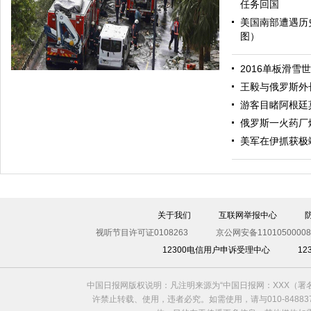
任务回国
美国南部遭遇历
图）
哈里与梅根亮相都柏林街头接受民众欢迎
2016单板滑雪
王毅与俄罗斯外
游客目睹阿根廷
俄罗斯一火药厂
美军在伊抓获极
伊斯坦布尔遭炸弹袭击 至少11死36伤（图）
关于我们
互联网举报中心
视听节目许可证0108263
京公网安备11010500008
12300电信用户申诉受理中心
1
中国日报网版权说明：凡注明来源为“中国日报网：XXX（
许禁止转载、使用，违者必究。如需使用，请与010-8488