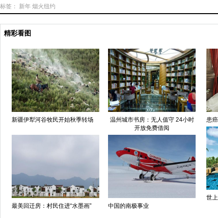
标签：
新年
烟火纽约
精彩看图
新疆伊犁河谷牧民开始秋季转场
温州城市书房：无人值守 24小时
患癌
开放免费借阅
世上
最美回迁房：村民住进“水墨画”
中国的南极事业