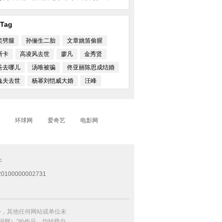
Tag
奕劈腿
孙俪生二胎
文章姚笛偷腥
斯卡
高凌风去世
廖凡
金秀贤
爸去哪儿
汤唯被骗
佟亚丽陈思成结婚
逸夫去世
杨幂刘恺威大婚
汪峰
环球网
爱奇艺
电影网
开
0100000002731
外，其他任何网站或单位未
日报网）”的作品，均转载自