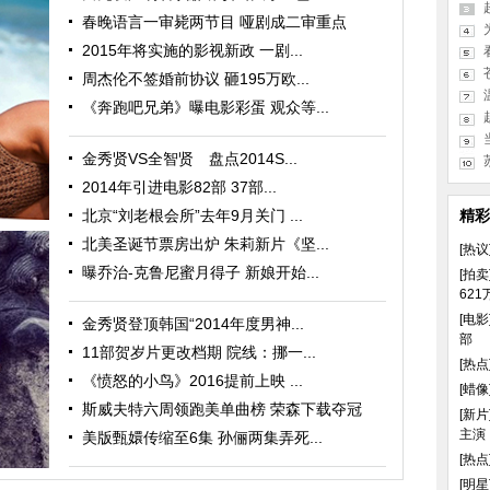
春晚语言一审毙两节目 哑剧成二审重点
2015年将实施的影视新政 一剧...
周杰伦不签婚前协议 砸195万欧...
《奔跑吧兄弟》曝电影彩蛋 观众等...
金秀贤VS全智贤 盘点2014S...
2014年引进电影82部 37部...
北京“刘老根会所”去年9月关门 ...
精彩
北美圣诞节票房出炉 朱莉新片《坚...
[热议
曝乔治-克鲁尼蜜月得子 新娘开始...
[拍卖
621
[电影
金秀贤登顶韩国“2014年度男神...
部
11部贺岁片更改档期 院线：挪一...
[热点
《愤怒的小鸟》2016提前上映 ...
[蜡像
斯威夫特六周领跑美单曲榜 荣森下载夺冠
[新片
身
主演
美版甄嬛传缩至6集 孙俪两集弄死...
[热点
[明星