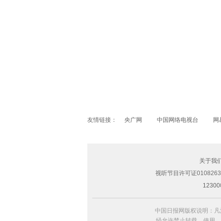
豪门贵妇金喜善上海写真 慵懒卷发展风
友情链接：
央广网
中国网络电视台
网
关于我
视听节目许可证0108263
123
中国日报网版权说明：凡
经允许禁止转载、使用，违