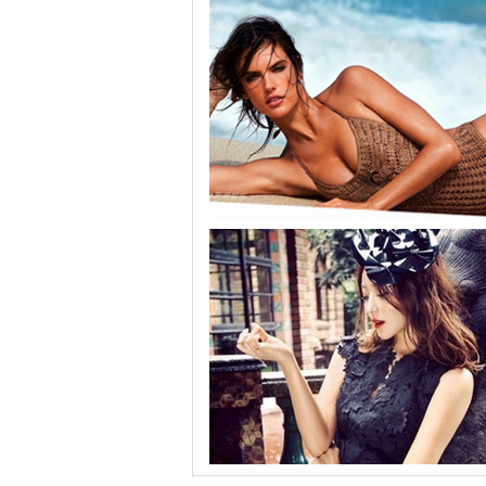
超模安布罗休沙滩诱惑 镂空泳衣秀S形