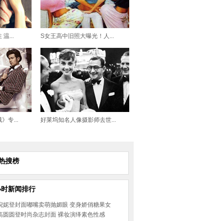
...
S女王高中旧照大曝光！人...
专...
好莱坞知名人像摄影师去世...
热搜榜
小时新闻排行
倪妮登封面嘟嘴卖萌抛媚眼 变身娇俏糖果女
高圆圆登时尚杂志封面 裸妆演绎素色性感