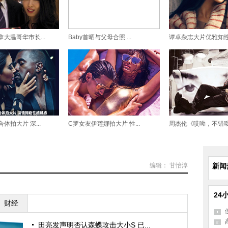
大温哥华市长...
Baby首晒与父母合照 ...
谭卓杂志大片优雅知性 温
体拍大片 深...
C罗女友伊莲娜拍大片 性...
周杰伦《哎呦，不错哦》
编辑： 甘怡淳
新闻
24
财经
田亮发声明否认森蝶攻击大小S 已...