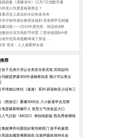
超级剧集《虎啸龙吟》12月7日优酷开播
为何老人性爱是银幕禁忌？
看看历史上真实的令妃有多传奇
苍井空扮性感女教师送福利 苍老师罕见制服
温馨治愈——2016年度色彩：粉晶色&静
赵薇担任东京电影节评委 三度坐镇国际A类
当老外把高考题翻译成了英语……
苏菲·塔克：人人都爱胖女孩
推荐
]
筷子兄弟方否认全美音乐奖买奖:买得起吗
]
玛丽莲梦露300件遗物将拍卖 预计可以售出
万
]
环球难以终结《速激》系列 辟谣称至少还有三
]
《西游记》重播3000次 六小龄童申吉尼斯
]
海瑟薇新蜡像吓人 发型土气张血盆大口
]
人气日剧《MOZU》将拍电影版 西岛秀俊继续
]
詹妮弗劳伦斯陷好莱坞艳照门 疑手机被黑
]
美国名嘴里弗斯病危 仅靠呼吸机维持生命