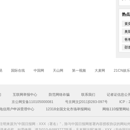
热点
黄
奥
爸
邵
情
易
国际在线
中国网
天山网
第一视频
大麦网
21CN娱乐
们
互联网举报中心
防范网络诈骗
联系我们
记者证信息公
京公网安备110105000081
号京网文[2011]0283-097号
ICP：2
00电信用户申诉受理中心
12318全国文化市场举报网站
网络110报警网站
注明来源为“中国日报网：XXX（署名）”，除与中国日报网签署内容授权协议的网站
者必究。如需使用，请与010-84883777联系；凡本网注明“来源：XXX（非中国