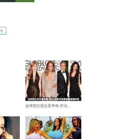
>|
金球奖红毯女星争艳 乔治...