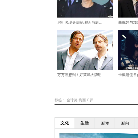
房祖名现身法院现场 当庭...
曲婉婷与加拿
万万没想到！好莱坞大牌明...
卡戴珊侃爷合
标签：
金球奖
梅西
C罗
文化
生活
国际
国内