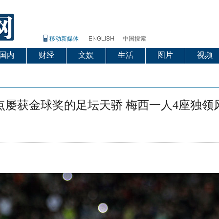
移动新媒体
中国搜索
国内
财经
文娱
生活
图片
视频
点屡获金球奖的足坛天骄 梅西一人4座独领