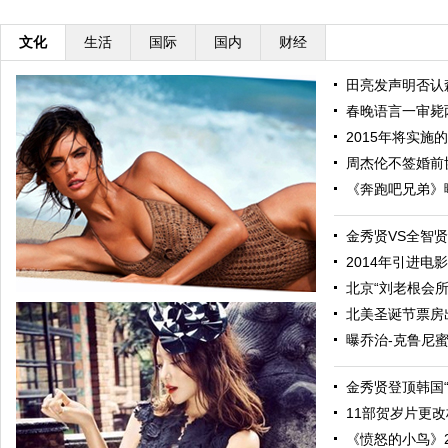
文化
生活
国际
国内
财经
田亮发声明否认森
春晚语言一审毙
2015年将实施的
周杰伦不签婚前协议
《奔跑吧兄弟》曝
金秀贤VS全智贤 
2014年引进电影8
北京“刘老根会所”
北美圣诞节票房出
曝乔治-克鲁尼蜜
金秀贤登顶韩国“2
11部贺岁片更改档
《愤怒的小鸟》20