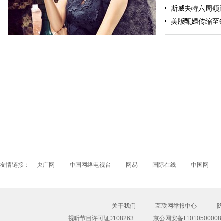
斯威夫特六周领
超模安布罗休沙滩诱惑 镂空泳衣秀S形身
美版甄嬛传缩至6
豪门贵妇金喜善上海写真 慵懒卷发展风情
友情链接：
央广网
中国网络电视台
网易
国际在线
中国网
关于我们
互联网举报中心
视听节目许可证0108263
京公网安备11010500008