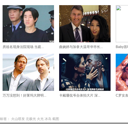
房祖名现身法院现场 当庭...
曲婉婷与加拿大温哥华市长...
Baby首
万万没想到！好莱坞大牌明...
卡戴珊侃爷合体拍大片 深...
C罗女友
标签：
火山喷发
北极光
火光
冰岛
截图