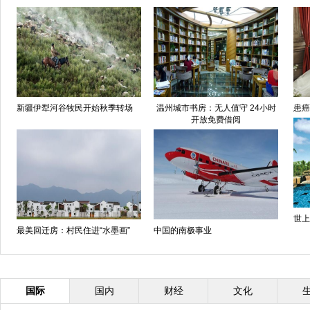
新疆伊犁河谷牧民开始秋季转场
温州城市书房：无人值守 24小时
患癌
开放免费借阅
世上
最美回迁房：村民住进“水墨画”
中国的南极事业
国际
国内
财经
文化