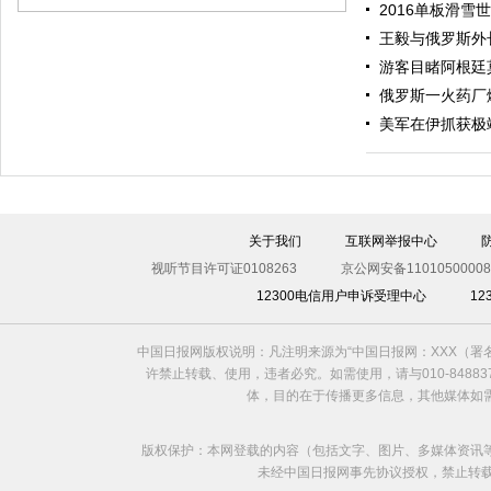
2016单板滑雪
王毅与俄罗斯外
游客目睹阿根廷
俄罗斯一火药厂
美军在伊抓获极
伊斯坦布尔遭炸弹袭击 至少11死36伤（图）
关于我们
互联网举报中心
视听节目许可证0108263
京公网安备11010500008
12300电信用户申诉受理中心
1
中国日报网版权说明：凡注明来源为“中国日报网：XXX（
许禁止转载、使用，违者必究。如需使用，请与010-8488
体，目的在于传播更多信息，其他媒体如
版权保护：本网登载的内容（包括文字、图片、多媒体资讯
未经中国日报网事先协议授权，禁止转载使用。给