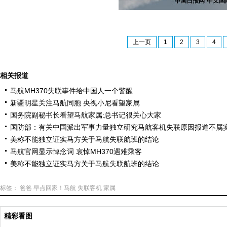
上一页
1
2
3
4
相关报道
马航MH370失联事件给中国人一个警醒
新疆明星关注马航同胞 央视小尼看望家属
国务院副秘书长看望马航家属:总书记很关心大家
国防部：有关中国派出军事力量独立研究马航客机失联原因报道不属
美称不能独立证实马方关于马航失联航班的结论
马航官网显示悼念词 哀悼MH370遇难乘客
美称不能独立证实马方关于马航失联航班的结论
标签：
爸爸
早点回家！马航
失联客机
家属
精彩看图