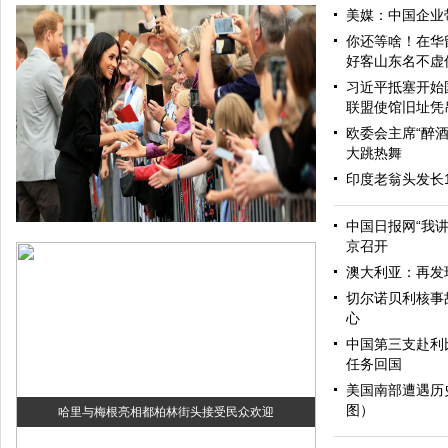
美媒：中国企业
你还等啥！在华
好客山东名不虚
习近平抵塞开始
联盟使馆旧址凭
欧委会主席“醉酒
大跳热舞
印度老翁头发长
中国日报网“我
京召开
澳大利亚：再发
切尔诺贝利核事
心
中国第三支赴利
任务回国
美国南部遭遇历
图）
哈里与梅根亮相都柏林街头接受民众欢迎