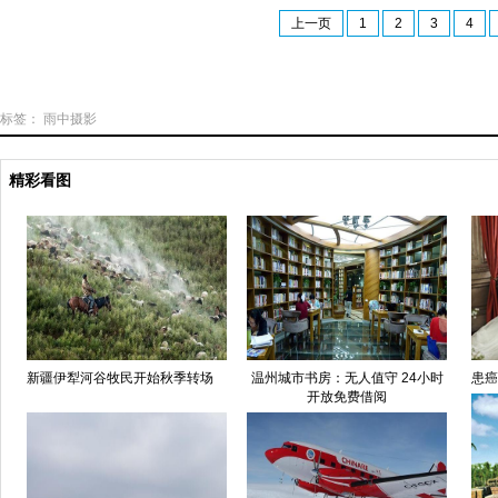
上一页
1
2
3
4
标签：
雨中摄影
精彩看图
新疆伊犁河谷牧民开始秋季转场
温州城市书房：无人值守 24小时
患癌
开放免费借阅