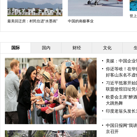
世上
最美回迁房：村民住进“水墨画”
中国的南极事业
国际
国内
财经
文化
美媒：中国企业
你还等啥！在华
好客山东名不虚
习近平抵塞开始
联盟使馆旧址凭
欧委会主席“醉酒
大跳热舞
印度老翁头发长
中国日报网“我
京召开