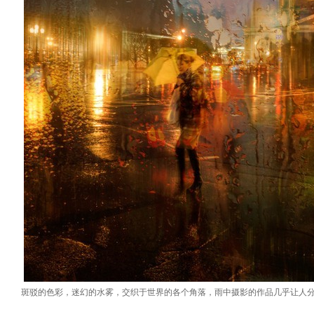
斑驳的色彩，迷幻的水雾，交织于世界的各个角落，雨中摄影的作品几乎让人