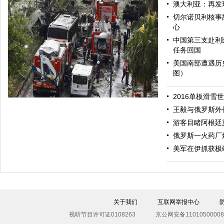
澳大利亚：再发
切尔诺贝利核事
心
中国第三支赴利
任务回国
美国南部遭遇历
图）
哈里与梅根亮相都柏林街头接受民众欢迎
2016单板滑雪
王毅与俄罗斯外
游客目睹阿根廷
俄罗斯一火药厂
美军在伊抓获极
伊斯坦布尔遭炸弹袭击 至少11死36伤（图）
关于我们
互联网举报中心
视听节目许可证0108263
京公网安备11010500008