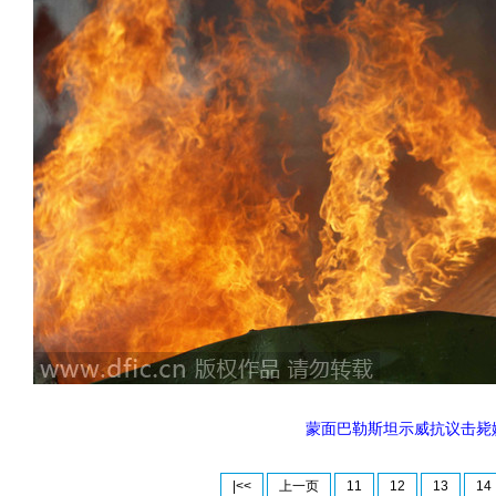
蒙面巴勒斯坦示威抗议击毙
|<<
上一页
11
12
13
14