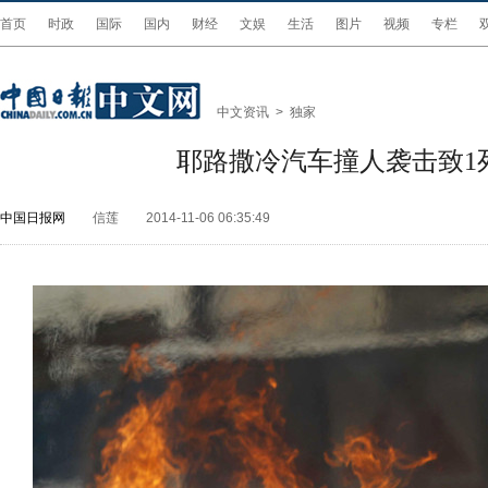
首页
时政
国际
国内
财经
文娱
生活
图片
视频
专栏
中文资讯
>
独家
耶路撒冷汽车撞人袭击致1
中国日报网
信莲
2014-11-06 06:35:49