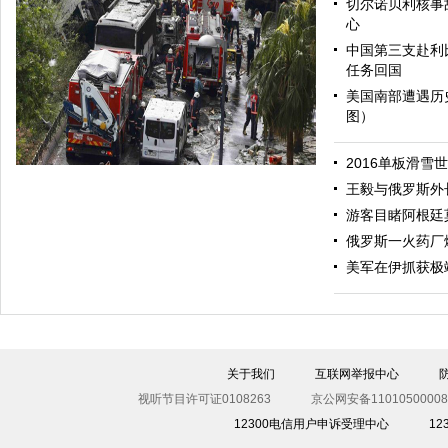
切尔诺贝利核事
心
中国第三支赴利
任务回国
美国南部遭遇历
图）
哈里与梅根亮相都柏林街头接受民众欢迎
2016单板滑雪
王毅与俄罗斯外
游客目睹阿根廷
俄罗斯一火药厂
美军在伊抓获极
伊斯坦布尔遭炸弹袭击 至少11死36伤（图）
关于我们
互联网举报中心
视听节目许可证0108263
京公网安备11010500008
12300电信用户申诉受理中心
1