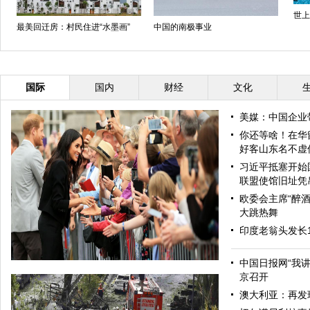
世上
最美回迁房：村民住进“水墨画”
中国的南极事业
国际
国内
财经
文化
美媒：中国企业
你还等啥！在华
好客山东名不虚
习近平抵塞开始
联盟使馆旧址凭
欧委会主席“醉酒
大跳热舞
印度老翁头发长
中国日报网“我
京召开
澳大利亚：再发