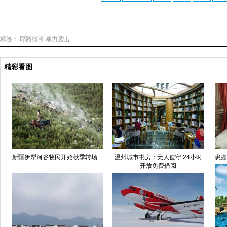
标签：
耶路撒冷
暴力袭击
精彩看图
新疆伊犁河谷牧民开始秋季转场
温州城市书房：无人值守 24小时
患癌
开放免费借阅