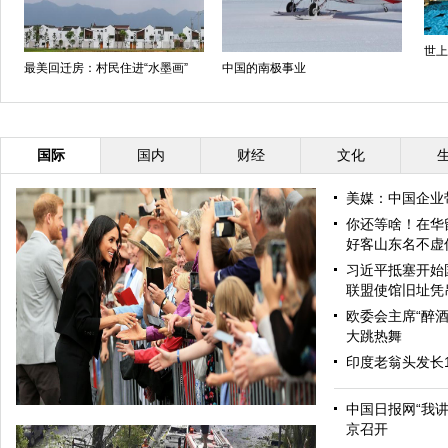
世上
最美回迁房：村民住进“水墨画”
中国的南极事业
国际
国内
财经
文化
美媒：中国企业
你还等啥！在华
好客山东名不虚
习近平抵塞开始
联盟使馆旧址凭
欧委会主席“醉酒
大跳热舞
印度老翁头发长
中国日报网“我
京召开