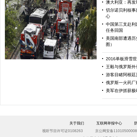
澳大利亚：再发
切尔诺贝利核事
心
中国第三支赴利
任务回国
美国南部遭遇历
图）
哈里与梅根亮相都柏林街头接受民众欢迎
2016单板滑雪
王毅与俄罗斯外
游客目睹阿根廷
俄罗斯一火药厂
美军在伊抓获极
伊斯坦布尔遭炸弹袭击 至少11死36伤（图）
关于我们
互联网举报中心
视听节目许可证0108263
京公网安备11010500008