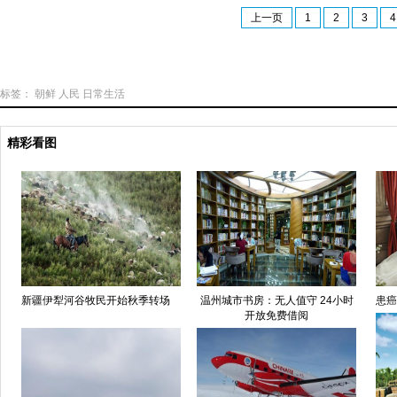
上一页
1
2
3
4
标签：
朝鲜
人民
日常生活
精彩看图
新疆伊犁河谷牧民开始秋季转场
温州城市书房：无人值守 24小时
患癌
开放免费借阅