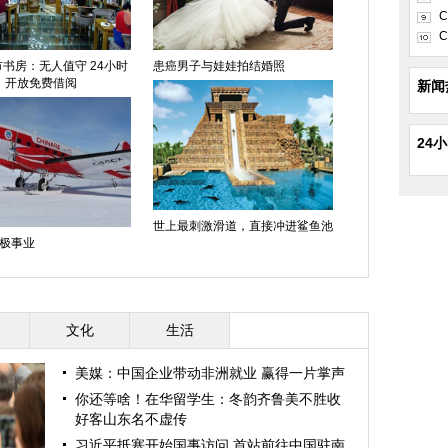
C
C
书房：无人值守 24小时
患癌男子与娃娃拍结婚照
开放免费借阅
新闻
24
世上最刺激滑道，直接冲进鲨鱼池
极事业
文化
生活
美媒：中国企业带动非洲就业 赢得一片掌声
你还等啥！在华留学生：冬韵齐鲁美不胜收
好客山东名不虚传
习近平抵塞开始国事访问 首站前往中国驻南