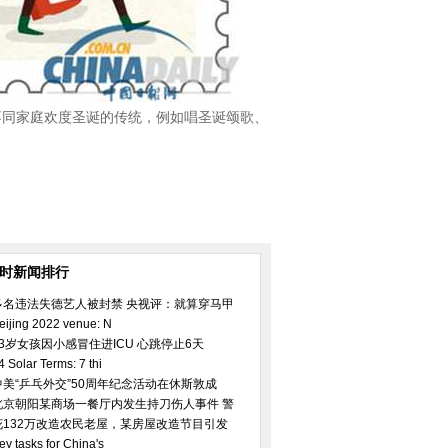
个不同家庭欢度圣诞的传统，例如唱圣诞颂歌、
小时新闻排行
多名违法失德艺人被封禁 央视评：就算穿马甲
eijing 2022 venue: N
23岁女孩因小感冒住进ICU 心跳停止6天
4 Solar Terms: 7 thi
中美“乒乓外交”50周年纪念活动在休斯敦成
北京朝阳某商场一餐厅内发生持刀伤人事件 警
花132万改造农民老屋，某房屋改造节目引发
ey tasks for China's