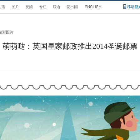
生活
图片
视频
专栏
双语
爱出国
移动新
精彩图片
萌萌哒：英国皇家邮政推出2014圣诞邮票