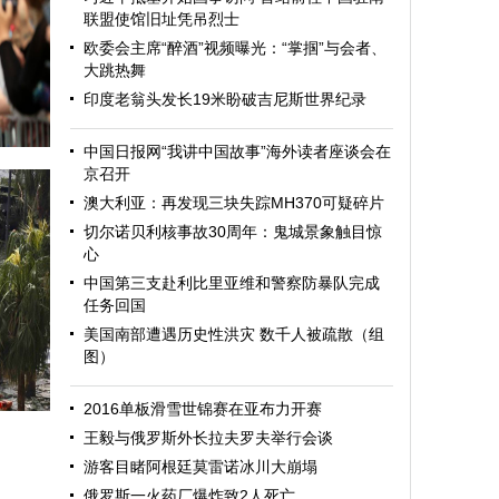
联盟使馆旧址凭吊烈士
欧委会主席“醉酒”视频曝光：“掌掴”与会者、
大跳热舞
印度老翁头发长19米盼破吉尼斯世界纪录
中国日报网“我讲中国故事”海外读者座谈会在
京召开
澳大利亚：再发现三块失踪MH370可疑碎片
切尔诺贝利核事故30周年：鬼城景象触目惊
心
中国第三支赴利比里亚维和警察防暴队完成
任务回国
美国南部遭遇历史性洪灾 数千人被疏散（组
图）
迎
2016单板滑雪世锦赛在亚布力开赛
王毅与俄罗斯外长拉夫罗夫举行会谈
游客目睹阿根廷莫雷诺冰川大崩塌
俄罗斯一火药厂爆炸致2人死亡