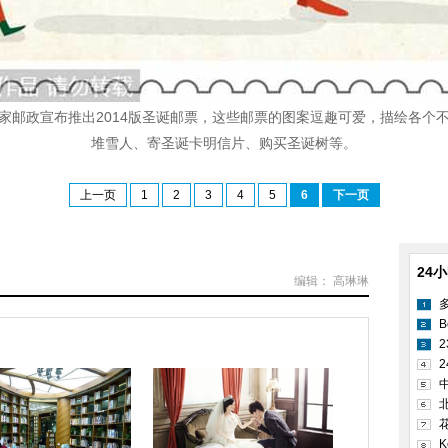
国皇家邮政宣布推出2014版圣诞邮票，这些邮票的图案逗趣可爱，描绘各
堆雪人、寄圣诞卡明信片、购买圣诞树等。
上一页
1
2
3
4
5
6
下一页
24
编辑： 高琳琳
B
2
K