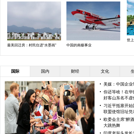
世上
最美回迁房：村民住进“水墨画”
中国的南极事业
国际
国内
财经
文化
美媒：中国企业
你还等啥！在华
好客山东名不虚
习近平抵塞开始
联盟使馆旧址凭
欧委会主席“醉酒
大跳热舞
印度老翁头发长