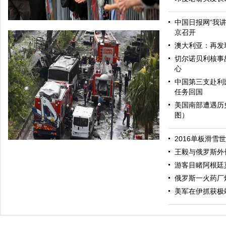
中国日报网“我
京召开
澳大利亚：再发
切尔诺贝利核事
心
中国第三支赴利
任务回国
美国南部遭遇历
图）
哈里与梅根亮相都柏林街头接受民众欢迎
2016单板滑雪
王毅与俄罗斯外
游客目睹阿根廷
俄罗斯一火药厂
美军在伊抓获极