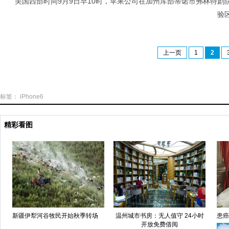
美国西部时间9月9日早10时，苹果公司在加州库部蒂诺市弗林特剧院举行发布会
验
上一页
1
2
标签：
iPhone6
精彩看图
新疆伊犁河谷牧民开始秋季转场
温州城市书房：无人值守 24小时
患癌
开放免费借阅