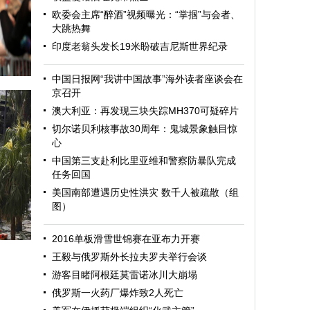
欧委会主席“醉酒”视频曝光：“掌掴”与会者、
大跳热舞
印度老翁头发长19米盼破吉尼斯世界纪录
中国日报网“我讲中国故事”海外读者座谈会在
京召开
澳大利亚：再发现三块失踪MH370可疑碎片
切尔诺贝利核事故30周年：鬼城景象触目惊
心
中国第三支赴利比里亚维和警察防暴队完成
任务回国
美国南部遭遇历史性洪灾 数千人被疏散（组
图）
迎
2016单板滑雪世锦赛在亚布力开赛
王毅与俄罗斯外长拉夫罗夫举行会谈
游客目睹阿根廷莫雷诺冰川大崩塌
俄罗斯一火药厂爆炸致2人死亡