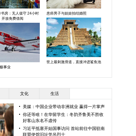
书房：无人值守 24小时
患癌男子与娃娃拍结婚照
开放免费借阅
世上最刺激滑道，直接冲进鲨鱼池
极事业
文化
生活
美媒：中国企业带动非洲就业 赢得一片掌声
你还等啥！在华留学生：冬韵齐鲁美不胜收
好客山东名不虚传
习近平抵塞开始国事访问 首站前往中国驻南
联盟使馆旧址凭吊烈士