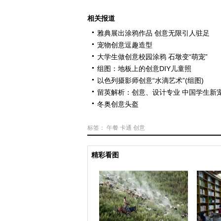
相关报道
雅典展出涂鸦作品 创意无限引人驻足
宠物创意逗趣造型
大学生做创意校园涂鸦 石墩变“萌宠”
组图：地板上的创意DIY儿童照
以色列摄影师创意“水滴艺术”(组图)
留英解析：创意、设计专业 中国学生新
冬奥创意头盔
标签：
午餐
卡通
创意
精彩看图