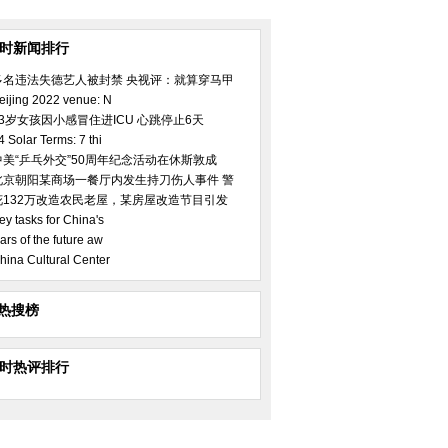
小时新闻排行
多名违法失德艺人被封禁 央视评：就算穿马甲
eijing 2022 venue: N
23岁女孩因小感冒住进ICU 心跳停止6天
4 Solar Terms: 7 thi
中美“乒乓外交”50周年纪念活动在休斯敦成
北京朝阳某商场一餐厅内发生持刀伤人事件 警
花132万改造农民老屋，某房屋改造节目引发
ey tasks for China's
ars of the future aw
hina Cultural Center
热搜榜
小时热评排行