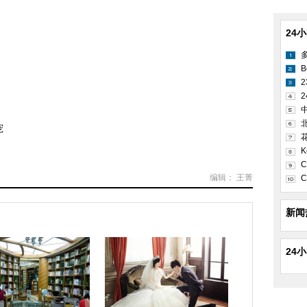
24
B
2
宠
K
C
编辑： 王菁
C
新闻
24