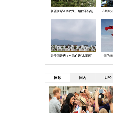
新疆伊犁河谷牧民开始秋季转场
温州城市
最美回迁房：村民住进“水墨画”
中国的南
国际
国内
财经