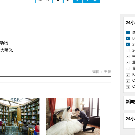
24
B
种动物
姿大曝光
2
编辑： 王菁
K
C
C
新闻
24