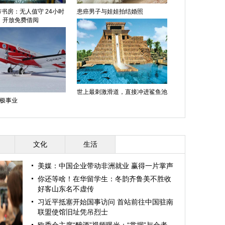
书房：无人值守 24小时
患癌男子与娃娃拍结婚照
开放免费借阅
世上最刺激滑道，直接冲进鲨鱼池
极事业
文化
生活
美媒：中国企业带动非洲就业 赢得一片掌声
你还等啥！在华留学生：冬韵齐鲁美不胜收
好客山东名不虚传
习近平抵塞开始国事访问 首站前往中国驻南
联盟使馆旧址凭吊烈士