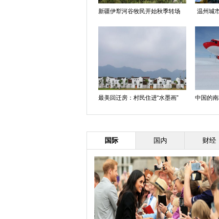
新疆伊犁河谷牧民开始秋季转场
温州城市
最美回迁房：村民住进“水墨画”
中国的南
国际
国内
财经