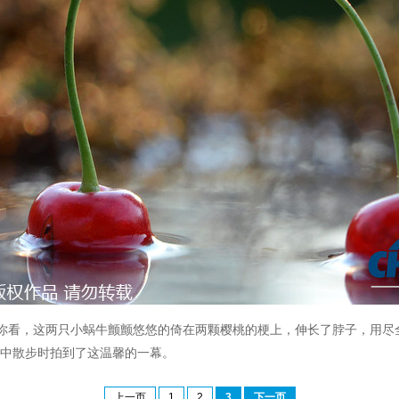
你看，这两只小蜗牛颤颤悠悠的倚在两颗樱桃的梗上，伸长了脖子，用尽
nko在林中散步时拍到了这温馨的一幕。
上一页
1
2
3
下一页