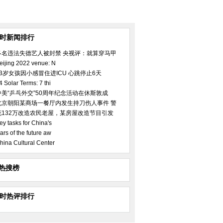
小时新闻排行
多名违法失德艺人被封禁 央视评：就算穿马甲
eijing 2022 venue: N
23岁女孩因小感冒住进ICU 心跳停止6天
4 Solar Terms: 7 thi
中美“乒乓外交”50周年纪念活动在休斯敦成
北京朝阳某商场一餐厅内发生持刀伤人事件 警
花132万改造农民老屋，某房屋改造节目引发
ey tasks for China's
ars of the future aw
hina Cultural Center
热搜榜
小时热评排行