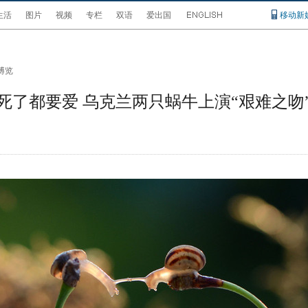
生活
图片
视频
专栏
双语
爱出国
移动新
博览
死了都要爱 乌克兰两只蜗牛上演“艰难之吻