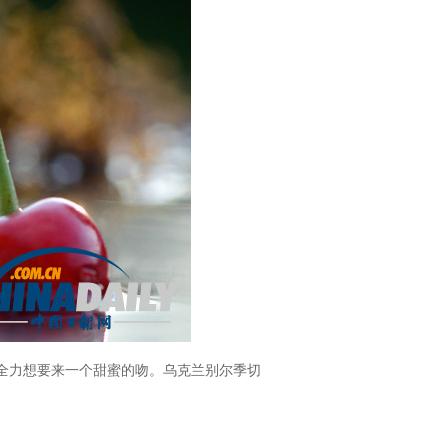
全力想要来一个甜蜜的吻。乌克兰别尔季切