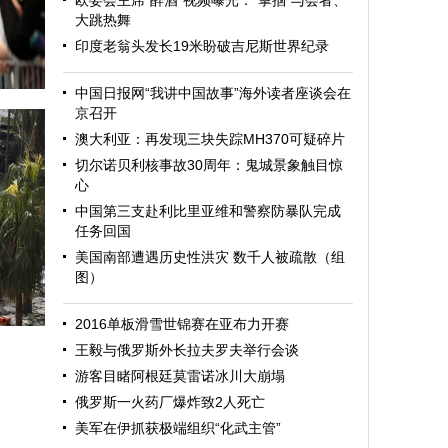
欧委会主席“醉酒”视频曝光：“掌掴”与会者、
大跳热舞
印度老翁头发长19米盼破吉尼斯世界纪录
中国日报网“我讲中国故事”海外读者座谈会在
京召开
澳大利亚：再发现三块失踪MH370可疑碎片
切尔诺贝利核事故30周年：鬼城景象触目惊
心
中国第三支赴利比里亚维和警察防暴队完成
任务回国
美国南部遭遇历史性洪灾 数千人被疏散（组
图）
迎
2016单板滑雪世锦赛在亚布力开赛
王毅与俄罗斯外长拉夫罗夫举行会谈
游客目睹阿根廷莫雷诺冰川大崩塌
俄罗斯一火药厂爆炸致2人死亡
美军在伊抓获极端组织“化武主管”