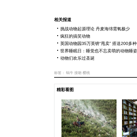
相关报道
挑战动物起源理论 丹麦海绵需氧极少
疯狂的搞笑动物
英国动物园35万英镑“甩卖” 搭送200多
世界睡眠日：睡觉也不忘卖萌的动物睡
动物们欢乐过圣诞
标签：
蜗牛
接吻
樱桃
精彩看图