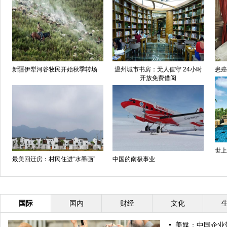
新疆伊犁河谷牧民开始秋季转场
温州城市书房：无人值守 24小时
患癌
开放免费借阅
世上
最美回迁房：村民住进“水墨画”
中国的南极事业
国际
国内
财经
文化
美媒：中国企业