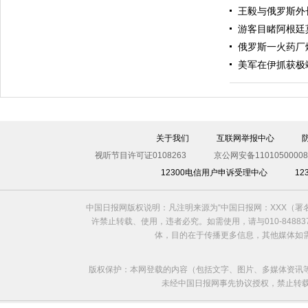
王毅与俄罗斯外
游客目睹阿根廷
俄罗斯一火药厂
美军在伊抓获极
伊斯坦布尔遭炸弹袭击 至少11死36伤（图）
关于我们
互联网举报中心
视听节目许可证0108263
京公网安备11010500008
12300电信用户申诉受理中心
1
中国日报网版权说明：凡注明来源为“中国日报网：XXX（
许禁止转载、使用，违者必究。如需使用，请与010-8488
体，目的在于传播更多信息，其他媒体如
版权保护：本网登载的内容（包括文字、图片、多媒体资讯
未经中国日报网事先协议授权，禁止转载使用。给