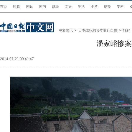
首页
时政
国际
国内
财经
文娱
生活
图片
视频
专栏
中文资讯
>
日本战犯的侵华罪行自供
>
flash
潘家峪惨案
2014-07-21 09:41:47