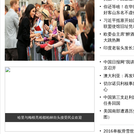
你还等啥！在华
好客山东名不虚
习近平抵塞开始
联盟使馆旧址凭
欧委会主席“醉酒
大跳热舞
印度老翁头发长
中国日报网“我
京召开
澳大利亚：再发
切尔诺贝利核事
心
中国第三支赴利
任务回国
美国南部遭遇历
图）
哈里与梅根亮相都柏林街头接受民众欢迎
2016单板滑雪