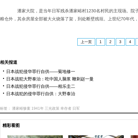
潘家大院，是当年日军残杀潘家峪村1230名村民的主现场。院子
粮仓外，其余房屋全部被大火烧落了架，到处断壁残垣。上世纪70年代
上一页
1
2
3
4
相关报道
日本战犯侵华罪行自供——菊地修一
日本战犯大野泰治：吃中国人脑浆 鞭刺赵一曼
日本战犯侵华罪行自供——相乐圭二
日本战犯的侵华罪行自供：大野泰治
标签：
潘家峪惨案
1941年
三光政策
幸存者
日军
精彩看图