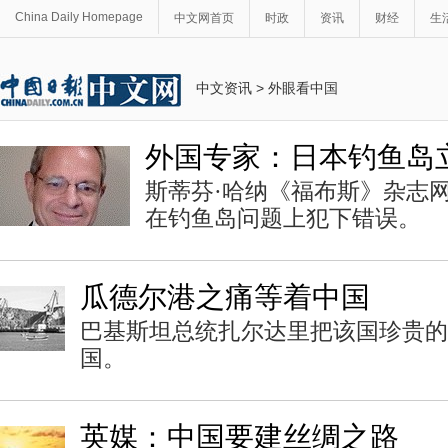
China Daily Homepage
中文网首页
时政
资讯
财经
生
中文资讯
>
外眼看中国
外国专家：日本钓鱼岛
斯蒂芬·哈纳《福布斯》杂志
在钓鱼岛问题上犯下错误。
瓜德尔港之痛等着中国
巴基斯坦总统扎尔达里把该国珍贵的
国。
英媒：中国要建丝绸之路