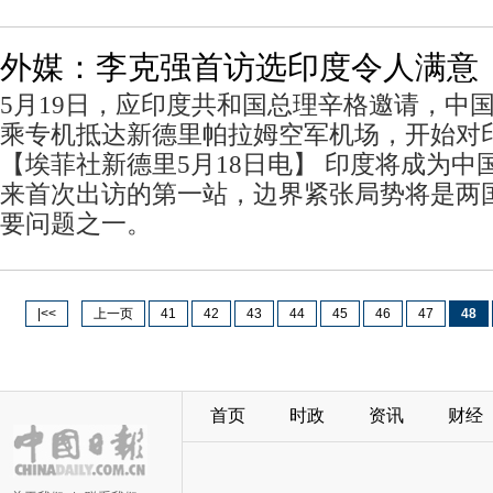
外媒：李克强首访选印度令人满意
5月19日，应印度共和国总理辛格邀请，中
乘专机抵达新德里帕拉姆空军机场，开始对
【埃菲社新德里5月18日电】 印度将成为中
来首次出访的第一站，边界紧张局势将是两
要问题之一。
|<<
上一页
41
42
43
44
45
46
47
48
首页
时政
资讯
财经