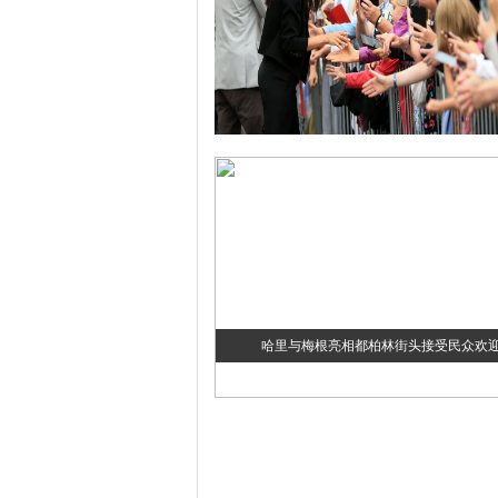
哈里与梅根亮相都柏林街头接受民众欢