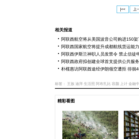
|<<
上
相关报道
阿联酋航空将从美国波音公司购进150架7
阿联酋国家航空将提升成都航线货运能
阿联酋伊斯兰神职人员发禁令 禁止信徒
阿联酋政府拟创建全球首支提供公共服
朴槿惠访阿联酋途经伊朗领空遭拒 徘徊4
标签：
王族
迪拜
生活照
阿布扎比
容颜
上计
金融
精彩看图