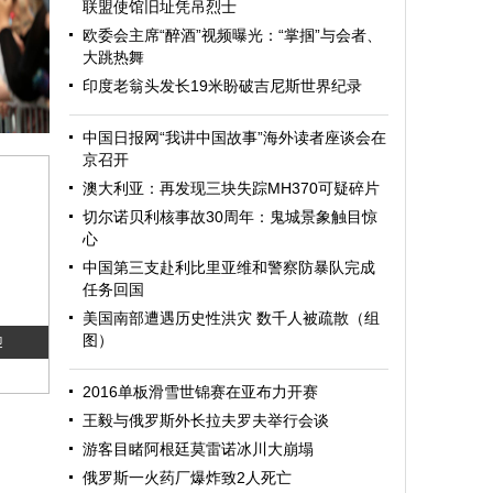
联盟使馆旧址凭吊烈士
欧委会主席“醉酒”视频曝光：“掌掴”与会者、
大跳热舞
印度老翁头发长19米盼破吉尼斯世界纪录
中国日报网“我讲中国故事”海外读者座谈会在
京召开
澳大利亚：再发现三块失踪MH370可疑碎片
切尔诺贝利核事故30周年：鬼城景象触目惊
心
中国第三支赴利比里亚维和警察防暴队完成
任务回国
美国南部遭遇历史性洪灾 数千人被疏散（组
图）
迎
2016单板滑雪世锦赛在亚布力开赛
王毅与俄罗斯外长拉夫罗夫举行会谈
游客目睹阿根廷莫雷诺冰川大崩塌
俄罗斯一火药厂爆炸致2人死亡