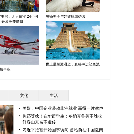
书房：无人值守 24小时
患癌男子与娃娃拍结婚照
开放免费借阅
世上最刺激滑道，直接冲进鲨鱼池
极事业
文化
生活
美媒：中国企业带动非洲就业 赢得一片掌声
你还等啥！在华留学生：冬韵齐鲁美不胜收
好客山东名不虚传
习近平抵塞开始国事访问 首站前往中国驻南