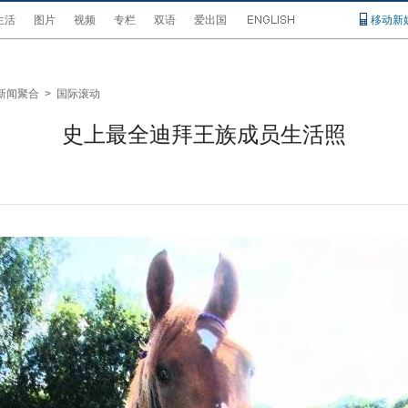
生活
图片
视频
专栏
双语
爱出国
移动新
新闻聚合
>
国际滚动
史上最全迪拜王族成员生活照