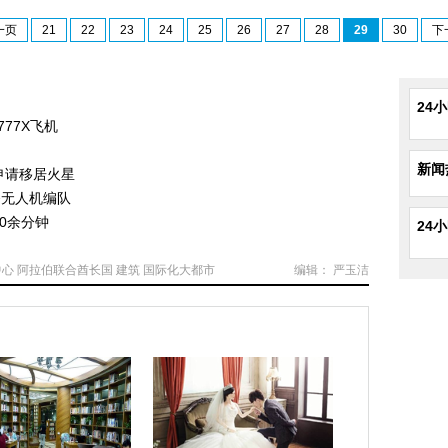
一页
21
22
23
24
25
26
27
28
29
30
下
24
77X飞机
力
新闻
申请移居火星
务无人机编队
0余分钟
24
中心
阿拉伯联合酋长国
建筑
国际化大都市
编辑： 严玉洁