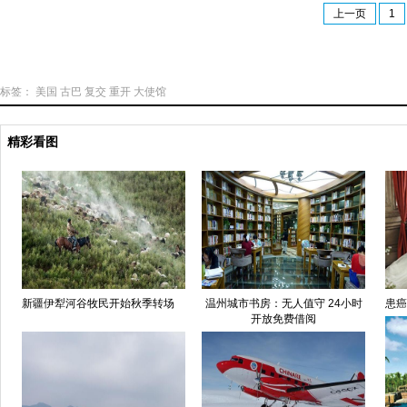
上一页
1
标签：
美国
古巴
复交
重开
大使馆
精彩看图
新疆伊犁河谷牧民开始秋季转场
温州城市书房：无人值守 24小时
患癌
开放免费借阅