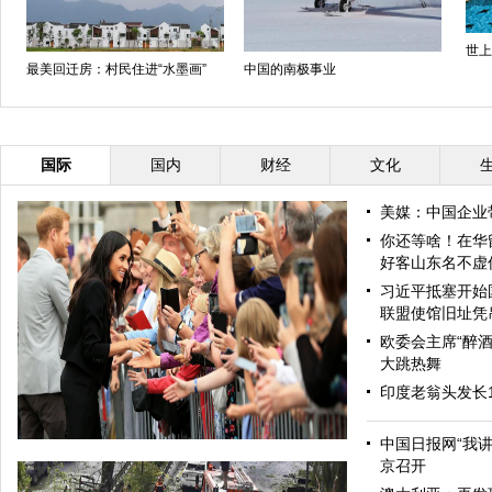
世上
最美回迁房：村民住进“水墨画”
中国的南极事业
国际
国内
财经
文化
美媒：中国企业
你还等啥！在华
好客山东名不虚
习近平抵塞开始
联盟使馆旧址凭
欧委会主席“醉酒
大跳热舞
印度老翁头发长
中国日报网“我
京召开