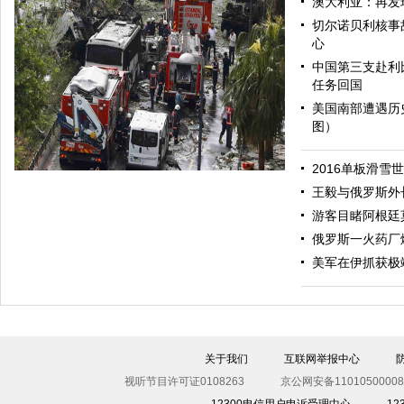
澳大利亚：再发
切尔诺贝利核事
心
中国第三支赴利
任务回国
美国南部遭遇历
图）
哈里与梅根亮相都柏林街头接受民众欢迎
2016单板滑雪
王毅与俄罗斯外
游客目睹阿根廷
俄罗斯一火药厂
美军在伊抓获极
伊斯坦布尔遭炸弹袭击 至少11死36伤（图）
关于我们
互联网举报中心
视听节目许可证0108263
京公网安备11010500008