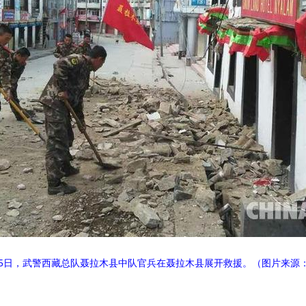
25日，武警西藏总队聂拉木县中队官兵在聂拉木县展开救援。（
图片来源