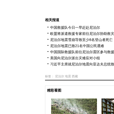
相关报道
中国救援队今日一早赶赴尼泊尔
欧盟将派遣救援专家前往尼泊尔协助救
尼泊尔地震雪崩导致至少8名登山者死亡
尼泊尔地震已致21名中国公民遇难
中国国际救援队前往尼泊尔震区参与救
美国向尼泊尔派出灾难应对小组
习近平主席就尼泊尔地震向亚达夫总统
标签：
尼泊尔
地震
西藏
精彩看图