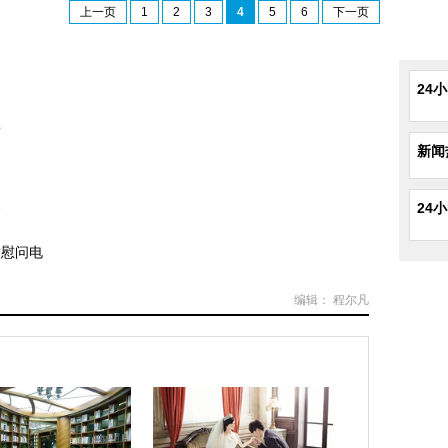
上一页
1
2
3
4
5
6
下一页
24
灾
新闻
援
24
致慰问电
编辑： 程尔凡