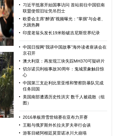
习近平抵塞开始国事访问 首站前往中国驻南
联盟使馆旧址凭吊烈士
欧委会主席“醉酒”视频曝光：“掌掴”与会者、
大跳热舞
印度老翁头发长19米盼破吉尼斯世界纪录
中国日报网“我讲中国故事”海外读者座谈会在
京召开
澳大利亚：再发现三块失踪MH370可疑碎片
切尔诺贝利核事故30周年：鬼城景象触目惊
心
中国第三支赴利比里亚维和警察防暴队完成
任务回国
美国南部遭遇历史性洪灾 数千人被疏散（组
图）
迎
2016单板滑雪世锦赛在亚布力开赛
王毅与俄罗斯外长拉夫罗夫举行会谈
游客目睹阿根廷莫雷诺冰川大崩塌