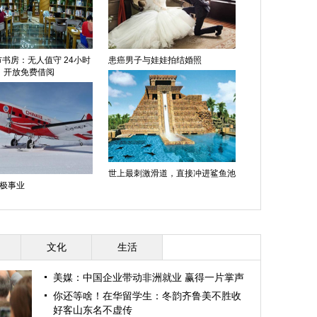
书房：无人值守 24小时
患癌男子与娃娃拍结婚照
开放免费借阅
世上最刺激滑道，直接冲进鲨鱼池
极事业
文化
生活
美媒：中国企业带动非洲就业 赢得一片掌声
你还等啥！在华留学生：冬韵齐鲁美不胜收
好客山东名不虚传