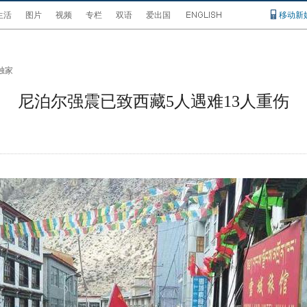
生活
图片
视频
专栏
双语
爱出国
移动新
独家
尼泊尔强震已致西藏5人遇难13人重伤