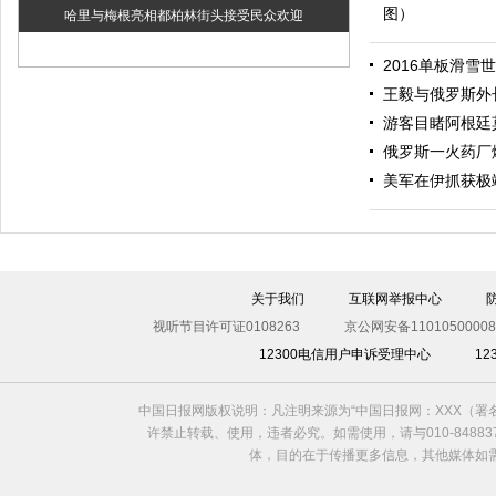
图）
哈里与梅根亮相都柏林街头接受民众欢迎
2016单板滑雪
王毅与俄罗斯外
游客目睹阿根廷
俄罗斯一火药厂
美军在伊抓获极
伊斯坦布尔遭炸弹袭击 至少11死36伤（图）
关于我们
互联网举报中心
视听节目许可证0108263
京公网安备11010500008
12300电信用户申诉受理中心
1
中国日报网版权说明：凡注明来源为“中国日报网：XXX（
许禁止转载、使用，违者必究。如需使用，请与010-8488
体，目的在于传播更多信息，其他媒体如