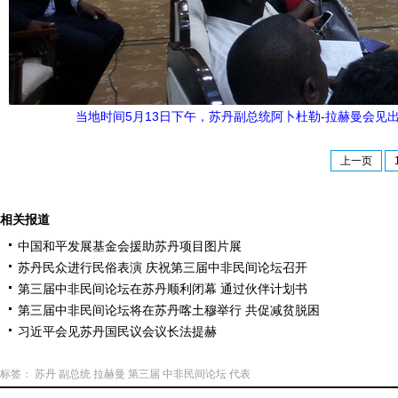
当地时间5月13日下午，苏丹副总统阿卜杜勒-拉赫曼会见
上一页
相关报道
中国和平发展基金会援助苏丹项目图片展
苏丹民众进行民俗表演 庆祝第三届中非民间论坛召开
第三届中非民间论坛在苏丹顺利闭幕 通过伙伴计划书
第三届中非民间论坛将在苏丹喀土穆举行 共促减贫脱困
习近平会见苏丹国民议会议长法提赫
标签：
苏丹
副总统
拉赫曼
第三届
中非民间论坛
代表