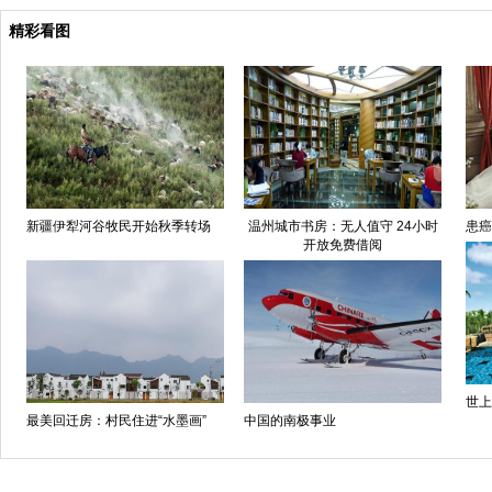
精彩看图
新疆伊犁河谷牧民开始秋季转场
温州城市书房：无人值守 24小时
患癌
开放免费借阅
世上
最美回迁房：村民住进“水墨画”
中国的南极事业