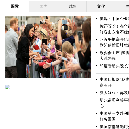
国际
国内
财经
文化
美媒：中国企业
你还等啥！在华
好客山东名不虚
习近平抵塞开始
联盟使馆旧址凭
欧委会主席“醉酒
大跳热舞
印度老翁头发长
中国日报网“我
京召开
澳大利亚：再发
切尔诺贝利核事
心
中国第三支赴利
任务回国
美国南部遭遇历