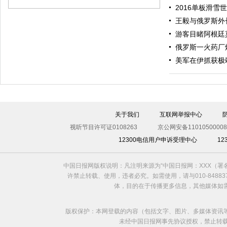
2016单板滑雪
王毅与俄罗斯外
游客目睹阿根廷
俄罗斯一火药厂
美军在伊抓获极
伊斯坦布尔遭炸弹袭击 至少11死36伤（图）
关于我们
互联网举报中心
视听节目许可证0108263
京公网安备11010500008
12300电信用户申诉受理中心
1
中国日报网版权说明：凡注明来源为“中国日报网：XXX（
许禁止转载、使用，违者必究。如需使用，请与010-8488
体，目的在于传播更多信息，其他媒体如
版权保护：本网登载的内容（包括文字、图片、多媒体资讯
未经中国日报网事先协议授权，禁止转载使用。给