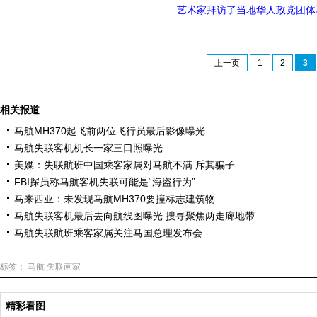
艺术家拜访了当地华人政党团体
上一页
1
2
3
相关报道
马航MH370起飞前两位飞行员最后影像曝光
马航失联客机机长一家三口照曝光
美媒：失联航班中国乘客家属对马航不满 斥其骗子
FBI探员称马航客机失联可能是“海盗行为”
马来西亚：未发现马航MH370要撞标志建筑物
马航失联客机最后去向航线图曝光 搜寻聚焦两走廊地带
马航失联航班乘客家属关注马国总理发布会
标签：
马航
失联画家
精彩看图