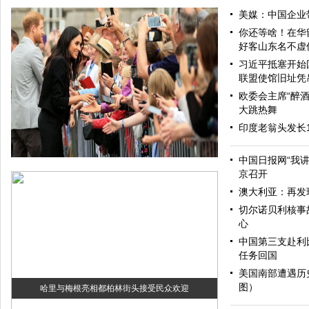
美媒：中国企业
你还等啥！在华
好客山东名不虚
习近平抵塞开始
联盟使馆旧址凭
欧委会主席“醉酒
大跳热舞
印度老翁头发长
中国日报网“我
京召开
澳大利亚：再发
切尔诺贝利核事
心
中国第三支赴利
任务回国
美国南部遭遇历
图）
哈里与梅根亮相都柏林街头接受民众欢迎