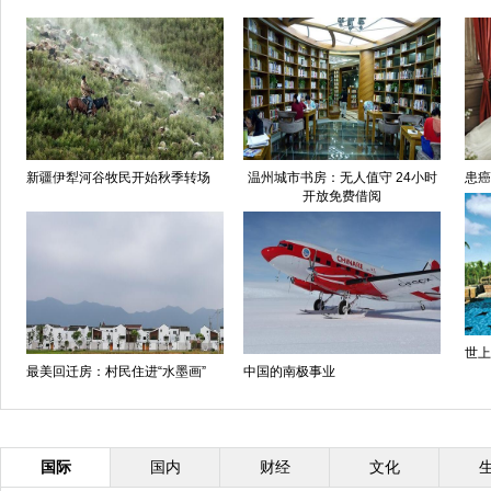
新疆伊犁河谷牧民开始秋季转场
温州城市书房：无人值守 24小时
患癌
开放免费借阅
世上
最美回迁房：村民住进“水墨画”
中国的南极事业
国际
国内
财经
文化