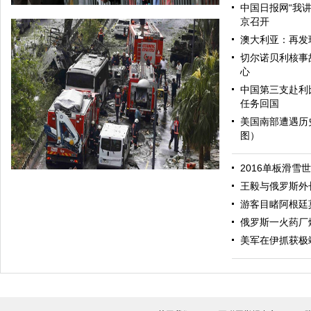
中国日报网“我
京召开
澳大利亚：再发
切尔诺贝利核事
心
中国第三支赴利
任务回国
美国南部遭遇历
图）
哈里与梅根亮相都柏林街头接受民众欢迎
2016单板滑雪
王毅与俄罗斯外
游客目睹阿根廷
俄罗斯一火药厂
美军在伊抓获极
伊斯坦布尔遭炸弹袭击 至少11死36伤（图）