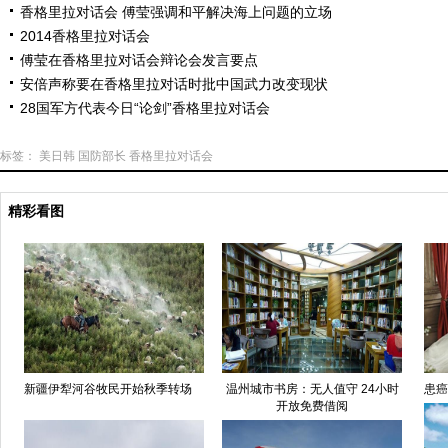
香格里拉对话会 傅莹强调和平解决海上问题的立场
2014香格里拉对话会
傅莹在香格里拉对话会辩论会发言要点
安倍声称要在香格里拉对话时批中国武力改变现状
28国军方代表今日“论剑”香格里拉对话会
标签：
美日韩
国防部长
香格里拉对话会
精彩看图
新疆伊犁河谷牧民开始秋季转场
温州城市书房：无人值守 24小时
患癌
开放免费借阅