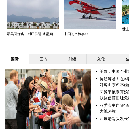
世上
最美回迁房：村民住进“水墨画”
中国的南极事业
国际
国内
财经
文化
美媒：中国企业
你还等啥！在华
好客山东名不虚
习近平抵塞开始
联盟使馆旧址凭
欧委会主席“醉酒
大跳热舞
印度老翁头发长