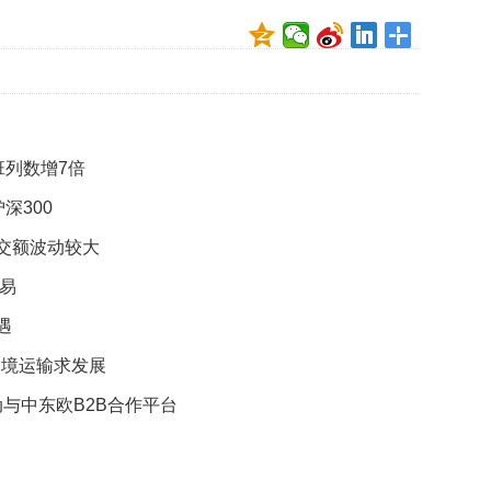
贡
献
获
赞
英
国
班列数增7倍
女
子
深300
的
抗
成交额波动较大
癌
奇
贸易
迹
遇
曾
为
跨境运输求发展
自
己
动与中东欧B2B合作平台
准
备
葬