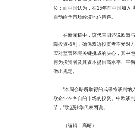
位；而中国认为，在15年前中国加入
自动给予市场经济地位待遇。
在新闻稿中，该代表团还说欧盟
障投资权利，确保双边投资者不受对
应对监管环境关键挑战的决心，其中
何为投资者及其资本提供高水平、平
做出规定。
“本周会晤所取得的成果将谈判纳
欧企业在各自的市场的投资。中欧谈判
节，”欧盟驻华代表团说。
（编辑：高晴）