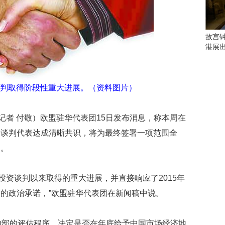
会
这
些
看
故宫
点
港展
别
错
过
判取得阶段性重大进展
。（资料图片）
研
究
记者 付敬）欧盟驻华代表团15日发布消息，称本周在
你
喜
的谈判代表达成清晰共识，将为最终签署一项范围全
欢
力。
的
音
乐
启动投资谈判以来取得的重大进展，并直接响应了2015年
类
型
的政治承诺，”欧盟驻华代表团在新闻稿中说。
可
以
内部的评估程序，决定是否在年底给予中国市场经济地
反