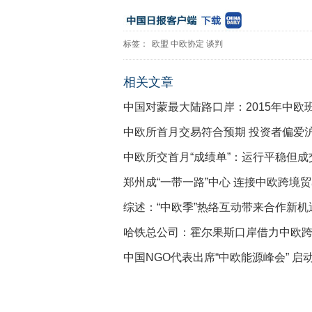
标签：
欧盟
中欧协定
谈判
相关文章
中国对蒙最大陆路口岸：2015年中欧
中欧所首月交易符合预期 投资者偏爱沪
中欧所交首月“成绩单”：运行平稳但
郑州成“一带一路”中心 连接中欧跨境
综述：“中欧季”热络互动带来合作新机
哈铁总公司：霍尔果斯口岸借力中欧
中国NGO代表出席“中欧能源峰会” 启