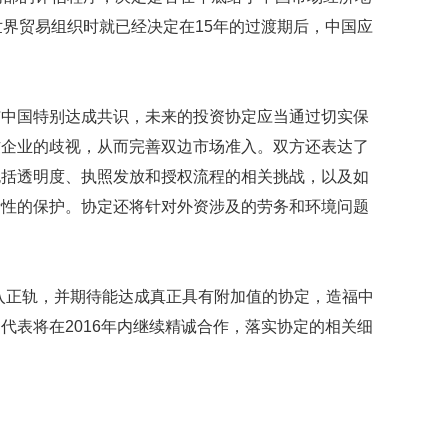
映
世界贸易组织时就已经决定在15年的过渡期后，中国应
你
的
性
格
与中国特别达成共识，未来的投资协定应当通过切实保
和
智
方企业的歧视，从而完善双边市场准入。双方还表达了
商
包括透明度、执照发放和授权流程的相关挑战，以及如
衡性的保护。协定还将针对外资涉及的劳务和环境问题
联
合
国
维
和
入正轨，并期待能达成真正具有附加值的协定，造福中
70
代表将在2016年内继续精诚合作，落实协定的相关细
周
年
中
国
维
和