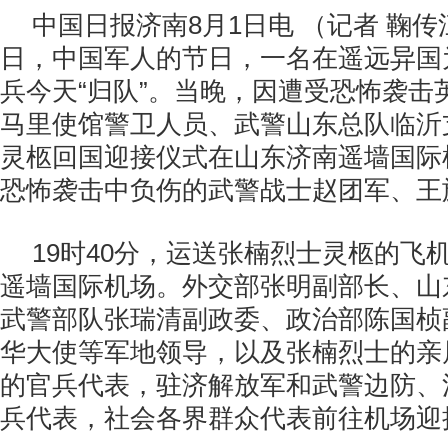
中国日报济南8月1日电 （记者 鞠传
日，中国军人的节日，一名在遥远异国
兵今天“归队”。当晚，因遭受恐怖袭击
马里使馆警卫人员、武警山东总队临沂
灵柩回国迎接仪式在山东济南遥墙国际
恐怖袭击中负伤的武警战士赵团军、王
19时40分，运送张楠烈士灵柩的飞
遥墙国际机场。外交部张明副部长、山
武警部队张瑞清副政委、政治部陈国桢
华大使等军地领导，以及张楠烈士的亲
的官兵代表，驻济解放军和武警边防、
兵代表，社会各界群众代表前往机场迎