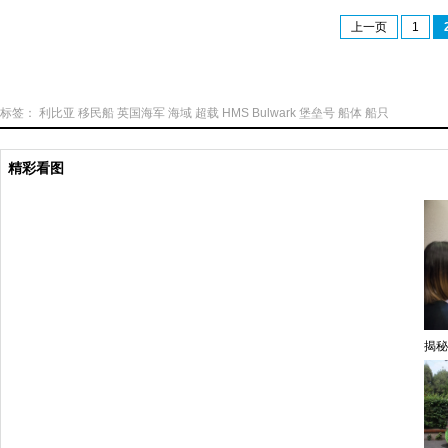
上一页
1
标签：
利比亚
移民船
英国海军
海域
超载
HMS
Bulwark
堡垒号
船体
船只
精彩看图
揭秘