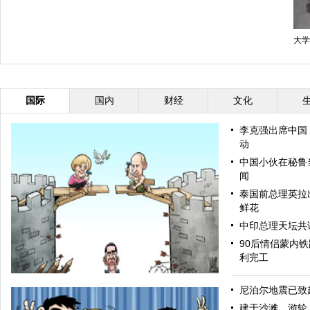
大学
国际
国内
财经
文化
李克强出席中国
动
中国小伙在秘鲁当
闻
泰国前总理英拉
鲜花
中印总理天坛共
90后情侣蒙内
利完工
尼泊尔地震已致超
建于沙滩、游轮