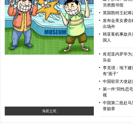
另类图书馆
英国凯特王妃将
发布会美女袭击
出场外
韩亚客机事故共造
国人
和为贵
肯尼亚内罗毕为
乐会
李克强：地下建
有“面子”
中国驻菲大使赵
第一件“同性恋毛
视
中国第二批赴马
誉勋章
海星之死