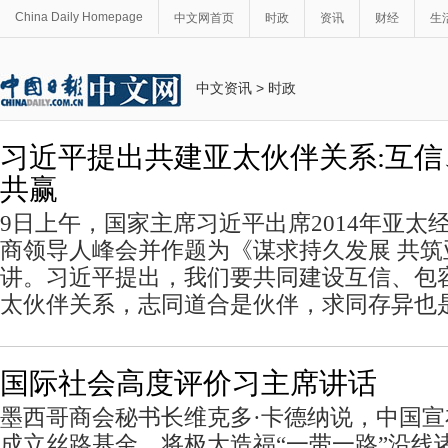
China Daily Homepage
中文网首页
时政
资讯
财经
生
中文资讯
>
时政
习近平提出共建亚太伙伴关系:互
共赢
9日上午，国家主席习近平出席2014年亚太经
商领导人峰会并作题为《谋求持久发展 共
讲。习近平提出，我们要共同建设互信、包
太伙伴关系，志同道合是伙伴，求同存异也
国际社会高度评价习主席讲话
墨西哥商会秘书长维克多·卡德纳说，中国宣
成立丝路基金，将极大造福“一带一路”沿线