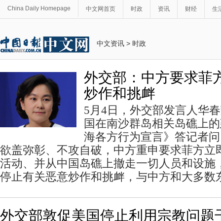
China Daily Homepage
中文网首页
时政
资讯
财经
生
中文资讯
>
时政
外交部：中方要求菲
炒作和挑衅
5月4日，外交部发言人华
国在南沙群岛相关岛礁上的
海各方行为宣言》答记者问
欲盖弥彰、不攻自破，中方重申要求菲方立
活动、并从中国岛礁上撤走一切人员和设施
停止有关恶意炒作和挑衅，与中方和大多数
外交部敦促美国停止利用宗教问题