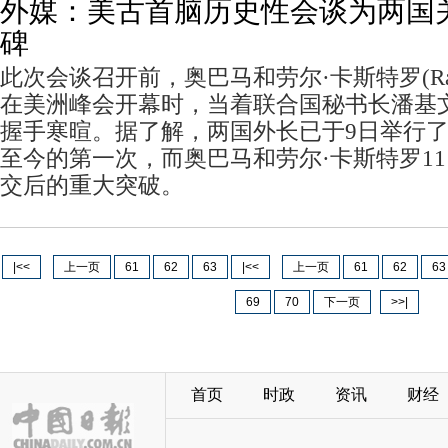
外媒：美古首脑历史性会谈为两国
碑
此次会谈召开前，奥巴马和劳尔·卡斯特罗(Raul 
在美洲峰会开幕时，当着联合国秘书长潘基
握手寒暄。据了解，两国外长已于9日举行了会
至今的第一次，而奥巴马和劳尔·卡斯特罗1
交后的重大突破。
|<<
上一页
61
62
63
|<<
上一页
61
62
63
69
70
下一页
>>|
首页
时政
资讯
财经