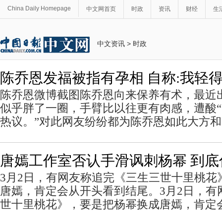
China Daily Homepage
中文网首页
时政
资讯
财经
生
中文资讯
>
时政
陈乔恩发福被指有孕相 自称:我轻
陈乔恩微博截图陈乔恩向来保养有术，最近
似乎胖了一圈，手臂比以往更有肉感，遭酸“
热议。”对此网友纷纷都为陈乔恩如此大方
唐嫣工作室否认手滑讽刺杨幂 到底
3月2日，有网友称追完《三生三世十里桃花
唐嫣，肯定会从开头看到结尾。3月2日，有
世十里桃花》，要是把杨幂换成唐嫣，肯定