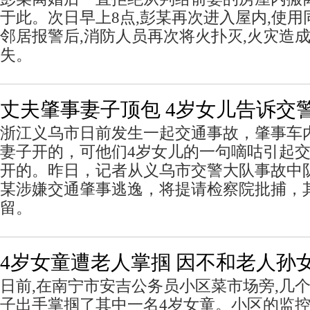
于此。次日早上8点,彭某再次进入屋内,使用
邻居报警后,消防人员再次将火扑灭,火灾造
失。
丈夫肇事妻子顶包 4岁女儿告诉交
浙江义乌市日前发生一起交通事故，肇事车
妻子开的，可他们4岁女儿的一句嘀咕引起
开的。昨日，记者从义乌市交警大队事故中
某涉嫌交通肇事逃逸，将提请检察院批捕，
留。
4岁女童遭老人掌掴 因不和老人孙
日前,在南宁市安吉公务员小区菜市场旁,几个
子出手掌掴了其中一名4岁女童。小区的监控