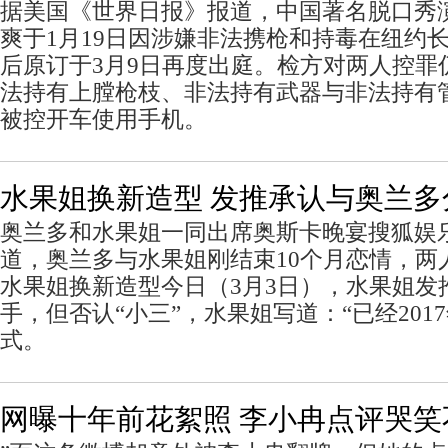
据美国《世界日报》报道，中国著名脱口秀
爽于1月19日因涉嫌非法携枪和持毒在纽约
后原订于3月9日再度出庭。检方对两人控罪
法持有上膛枪枝、非法持有武器与非法持有
被控开车使用手机。
水果姐换新造型 发推承认与奥兰多
奥兰多和水果姐一同出席奥斯卡晚宴搜狐娱
道，奥兰多与水果姐刚结束10个月恋情，两
水果姐换新造型今日（3月3日），水果姐发
手，但否认“小三”，水果姐写道：“已经20
式。
网曝十年前花絮照 李小冉点评哭笑