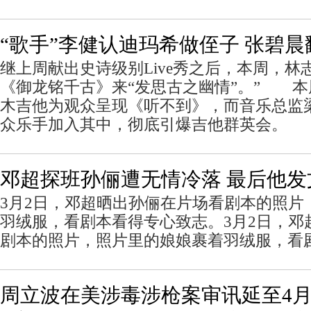
“歌手”李健认迪玛希做侄子 张碧
继上周献出史诗级别Live秀之后，本周，林
《御龙铭千古》来“发思古之幽情”。” 
木吉他为观众呈现《听不到》，而音乐总监
众乐手加入其中，彻底引爆吉他群英会。
邓超探班孙俪遭无情冷落 最后他发
3月2日，邓超晒出孙俪在片场看剧本的照片
羽绒服，看剧本看得专心致志。3月2日，邓
剧本的照片，照片里的娘娘裹着羽绒服，看
周立波在美涉毒涉枪案审讯延至4月