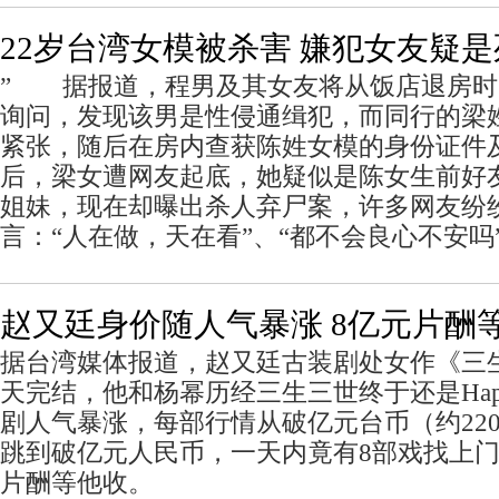
22岁台湾女模被杀害 嫌犯女友疑
” 据报道，程男及其女友将从饭店退房时
询问，发现该男是性侵通缉犯，而同行的梁
紧张，随后在房内查获陈姓女模的身份证件
后，梁女遭网友起底，她疑似是陈女生前好
姐妹，现在却曝出杀人弃尸案，许多网友纷
言：“人在做，天在看”、“都不会良心不安吗
赵又廷身价随人气暴涨 8亿元片酬
据台湾媒体报道，赵又廷古装剧处女作《三
天完结，他和杨幂历经三生三世终于还是Happy 
剧人气暴涨，每部行情从破亿元台币（约22
跳到破亿元人民币，一天内竟有8部戏找上门
片酬等他收。