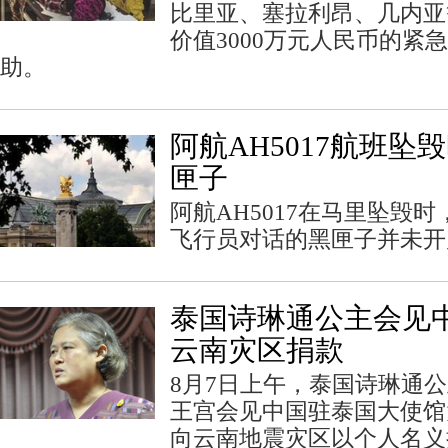
比里亚、塞拉利昂、几内亚
价值3000万元人民币的紧
助。
阿航AH5017航班坠
匣子
阿航AH5017在马里坠毁
飞行员对话的黑匣子并未开
泰国诗琳通公主会见中
云南灾区捐款
8月7日上午，泰国诗琳通
王宫会见中国驻泰国大使馆
向云南地震灾区以个人名义