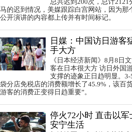
总共迟到200次，总计212
马的迟到情况，美媒跟踪白宫网站，因为那
公开演讲的内容都上传并有时间标记。
日媒：中国访日游客猛
手大方
《日本经济新闻》8月8日
客在日本很大方 访日外国
支撑的迹象正日趋明显。3-
袋分店免税店的消费额增长了45.9%，该百
游客的消费正变得日趋重要”。
停火72小时 直击以
安宁生活