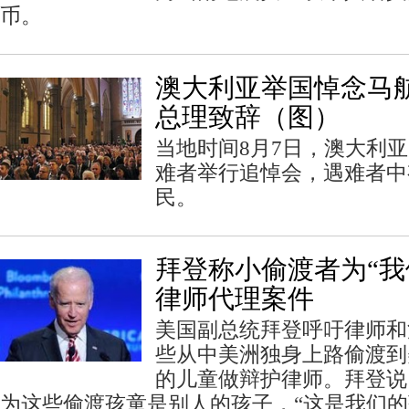
币。
澳大利亚举国悼念马航
总理致辞（图）
当地时间8月7日，澳大利亚
难者举行追悼会，遇难者中
民。
拜登称小偷渡者为“我
律师代理案件
美国副总统拜登呼吁律师和
些从中美洲独身上路偷渡到
的儿童做辩护律师。拜登说
为这些偷渡孩童是别人的孩子，“这是我们的