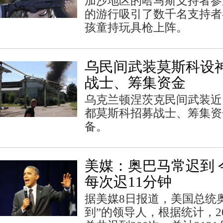
加沙地区的哈马斯支持者参
的游行吸引了数千名支持者
孩童持玩具枪上阵。
乌民间武装莫斯科设神
战士、筹集资金
乌克兰顿涅茨克民间武装近
都莫斯科招募战士、筹集资
备。
美媒：奥巴马常迟到 
每次迟11分钟
据美媒8日报道，美国总统
到”的领导人，根据统计，2